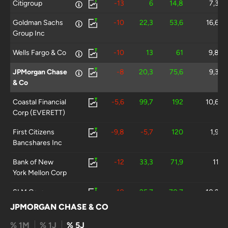
Citigroup
-13
6
14,8
7,3
Goldman Sachs
-10
22,3
53,6
16,6
Group Inc
Wells Fargo & Co
-10
13
61
9,8
JPMorgan Chase
-8
20,3
75,6
9,3
& Co
Coastal Financial
-5,6
99,7
192
10,6
Corp (EVERETT)
First Citizens
-9,8
-5,7
120
1,9
Bancshares Inc
Bank of New
-12
33,3
71,9
11
York Mellon Corp
SLM Corp
-10
25,7
70,7
10,2
JPMORGAN CHASE & CO
American
-8,4
8,1
70,5
15,7
Express Co
% 1M
% 1J
% 5J