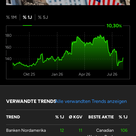
% 1M
% 1J
% 5J
10,30
%
180
160
140
Okt 25
Jan 26
Apr 26
Jul 26
VERWANDTE TRENDS
Alle verwandten Trends anzeigen
TREND
% 1J
Ø KGV
BESTE AKTIE
% 1J
Banken Nordamerika
12
11
Canadian
106