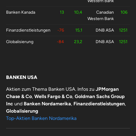
Western Bank
Banken Kanada
13
10,4
Canadian
106
Western Bank
Finanzdienstleistungen
-76
15,1
DNB ASA
1251
Globalisierung
-84
23,2
DNB ASA
1251
BANKEN USA
Aktien zum Thema Banken USA. Infos zu
JPMorgan
Chase & Co
,
Wells Fargo & Co
,
Goldman Sachs Group
Inc
und
Banken Nordamerika
,
Finanzdienstleistungen
,
Globalisierung
Top-Aktien Banken Nordamerika