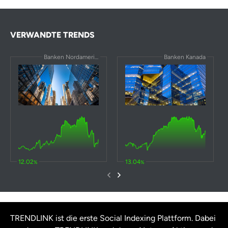
Fulton Financial
-13
1,1
24,5
8,2
Corp
VERWANDTE TRENDS
WSFS Financial
-9,5
7,6
20,9
0
Corp
Banken Nordamerika
Banken Kanada
United
-6,2
2,2
18,2
11,6
Bankshares Inc
Commerce
-6,9
12,1
18
13,5
Bancshares Inc
Bank OZK
-8,9
-9,3
16
7,2
State Street
-8,8
17,4
16
10,5
12.02
13.04
%
%
Corp
Prosperity
-9,8
4,2
15,9
12
Bancshares Inc
Charles Schwab
-0,2
8,1
14,5
-
TRENDLINK ist die erste Social Indexing Plattform. Dabei
Corp