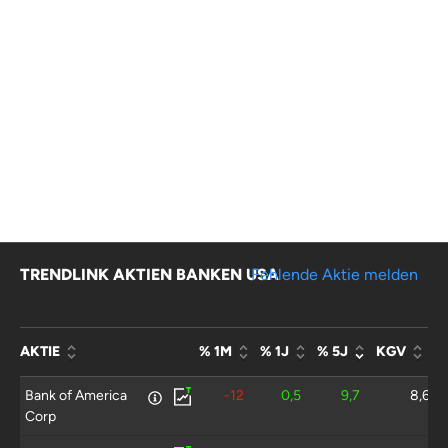
TRENDLINK AKTIEN BANKEN USA
Fehlende Aktie melden
AKTIE
% 1M
% 1J
% 5J
KGV
Bank of America
-12
0,5
9,7
8,6
Corp