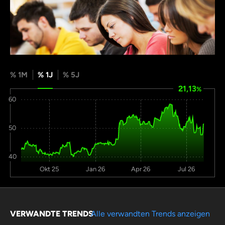
% 1M
% 1J
% 5J
21,13
%
60
50
40
Okt 25
Jan 26
Apr 26
Jul 26
VERWANDTE TRENDS
Alle verwandten Trends anzeigen