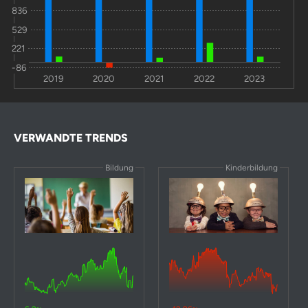
Match Group
-5
-4,6
-79
-
836
529
Ebix Inc
0
-95
-98
-
221
Chegg Inc
-1,4
-91
-99
-
-86
2019
2020
2021
2022
2023
2U Inc
-3,6
-99
-100
-
VERWANDTE TRENDS
Bildung
Kinderbildung