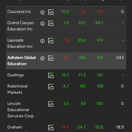
Coursera Inc
10,5
-32
-49
0
Grand Canyon
1,5
33,1
94,1
-
Education Inc
Laureate
-1,6
33,4
174
-
Education Inc
Adtalem Global
-3,2
105
193
243
Education
Duolingo
15,3
71,5
161
-
Robinhood
4,7
161
159
0
Markets
Lincoln
3,5
63
150
0
Educational
Services Corp
Graham
-8,3
24,7
52,6
18,9