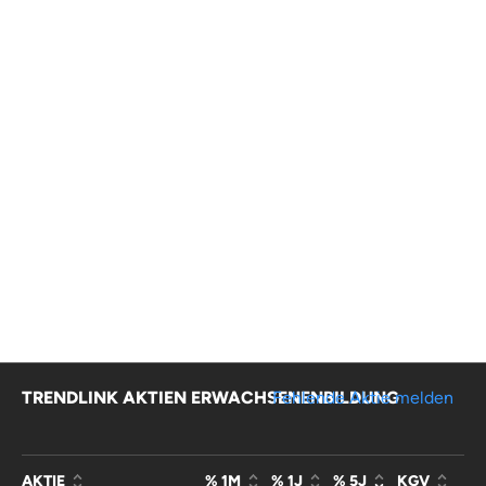
TRENDLINK AKTIEN ERWACHSENENBILDUNG
Fehlende Aktie melden
AKTIE
% 1M
% 1J
% 5J
KGV