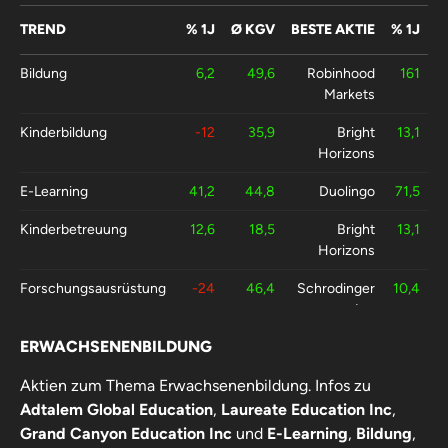
TREND
% 1J
Ø KGV
BESTE AKTIE
% 1J
Bildung
6,2
49,6
Robinhood
161
Markets
Kinderbildung
-12
35,9
Bright
13,1
Horizons
E-Learning
41,2
44,8
Duolingo
71,5
Kinderbetreuung
12,6
18,5
Bright
13,1
Horizons
Forschungsausrüstung
-24
46,4
Schrodinger
10,4
Inc
ERWACHSENENBILDUNG
Interaktive
10,3
14,7
Cisco
12,3
Präsentationsmedien
Systems Inc
Aktien zum Thema Erwachsenenbildung. Infos zu
Adtalem Global Education
,
Laureate Education Inc
,
Grand Canyon Education Inc
und
E-Learning
,
Bildung
,