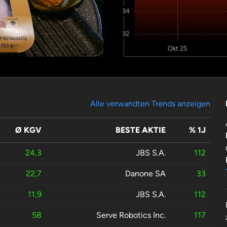
34
32
Okt 25
Alle verwandten Trends anzeigen
Ø KGV
BESTE AKTIE
% 1J
24,3
JBS S.A.
112
22,7
Danone SA
33
11,9
JBS S.A.
112
58
Serve Robotics Inc.
117