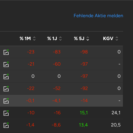
Fehlende Aktie melden
% 1M
% 1J
% 5J
KGV
-23
-83
-98
0
-21
-60
-97
-
0
0
-97
0
-22
-52
-92
0
-0,1
-4,1
-14
-
-10
-16
15,1
24,1
-1,4
-8,6
13,4
20,5