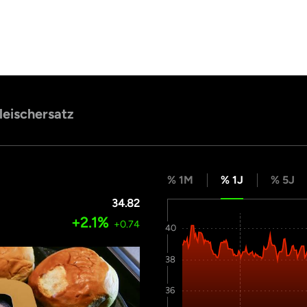
leischersatz
% 1M
% 1J
% 5J
34.82
+2.1%
+0.74
40
38
36