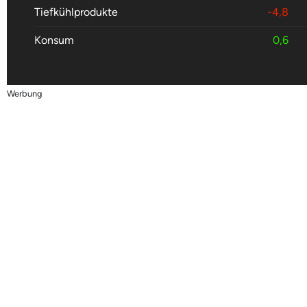
Tiefkühlprodukte
-4,8
Konsum
0,6
Werbung