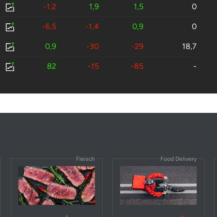
-1,2
1,9
1,5
0
-6,5
-1,4
0,9
0
0,9
-30
-29
18,7
82
-15
-85
-
Fleisch
Food Delivery