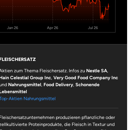
Jan 26
Apr 26
Jul 26
FLEISCHERSATZ
Aktien zum Thema Fleischersatz. Infos zu
Nestle SA
,
Hain Celestial Group Inc
,
Very Good Food Company Inc
und
Nahrungsmittel
,
Food Delivery
,
Schonende
Lebensmittel
Top-Aktien Nahrungsmittel
Fleischersatzunternehmen produzieren pflanzliche oder
zellkultivierte Proteinprodukte, die Fleisch in Textur und