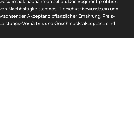
Geschmack nachahmen sollen. Das Segment profitiert
von Nachhaltigkeitstrends, Tierschutzbewusstsein und
wachsender Akzeptanz pflanzlicher Ernährung. Preis-
Leistungs-Verhältnis und Geschmacksakzeptanz sind
zentrale Wachstumshürden.