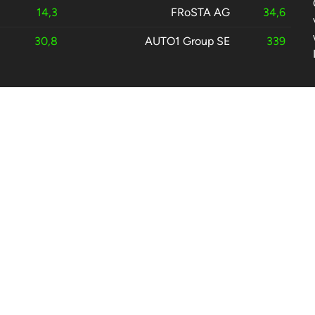
14,3
FRoSTA AG
34,6
30,8
AUTO1 Group SE
339