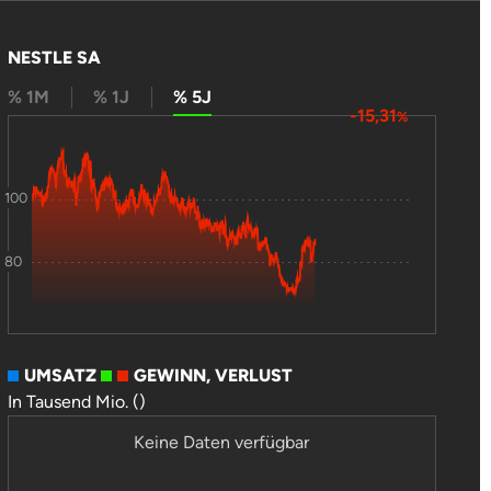
NESTLE SA
% 1M
% 1J
% 5J
-15,31
%
100
80
UMSATZ
GEWINN, VERLUST
In Tausend Mio. ()
Keine Daten verfügbar