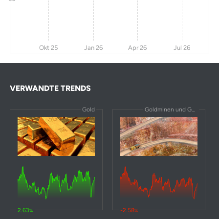
Okt 25
Jan 26
Apr 26
Jul 26
VERWANDTE TRENDS
Gold
Goldminen und Goldproduktion
2.63
-2.58
%
%