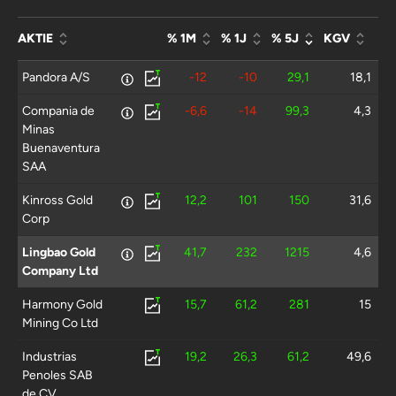
AKTIE
% 1M
% 1J
% 5J
KGV
Pandora A/S
-12
-10
29,1
18,1
Compania de
-6,6
-14
99,3
4,3
Minas
Buenaventura
SAA
Kinross Gold
12,2
101
150
31,6
Corp
Lingbao Gold
41,7
232
1215
4,6
Company Ltd
Harmony Gold
15,7
61,2
281
15
Mining Co Ltd
Industrias
19,2
26,3
61,2
49,6
Penoles SAB
de CV