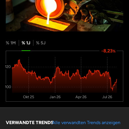
% 1M
% 1J
% 5J
-8,23
%
120
100
Okt 25
Jan 26
Apr 26
Jul 26
VERWANDTE TRENDS
Alle verwandten Trends anzeigen