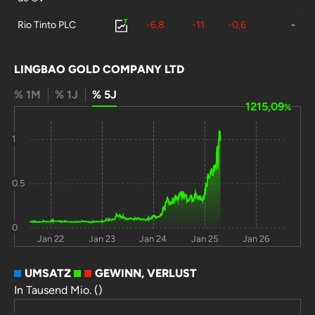
Rio Tinto PLC
-6,8
-11
-0,6
-
LINGBAO GOLD COMPANY LTD
% 1M
% 1J
% 5J
1215,09
%
1
0.5
0
Jan 22
Jan 23
Jan 24
Jan 25
Jan 26
UMSATZ
GEWINN, VERLUST
In Tausend Mio. ()