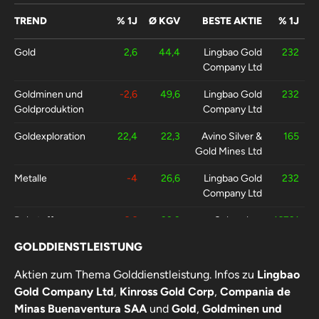
TREND
% 1J
Ø KGV
BESTE AKTIE
% 1J
Gold
2,6
44,4
Lingbao Gold
232
Company Ltd
Goldminen und
-2,6
49,6
Lingbao Gold
232
Goldproduktion
Company Ltd
Goldexploration
22,4
22,3
Avino Silver &
165
Gold Mines Ltd
Metalle
-4
26,6
Lingbao Gold
232
Company Ltd
Rohstoffe
-6,6
23,3
Schmolz +
16721
Bicken N
GOLDDIENSTLEISTUNG
Aktien zum Thema Golddienstleistung. Infos zu
Lingbao
Gold Company Ltd
,
Kinross Gold Corp
,
Compania de
Minas Buenaventura SAA
und
Gold
,
Goldminen und