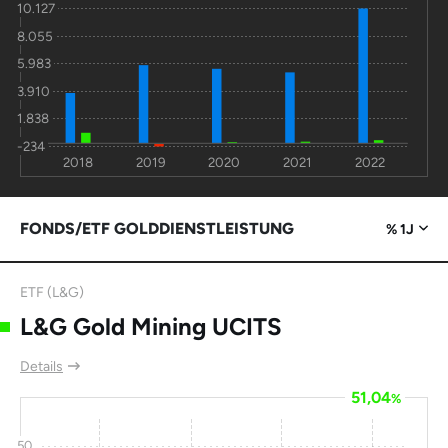
10.127
8.055
5.983
3.910
1.838
-234
2018
2019
2020
2021
2022
FONDS/ETF GOLDDIENSTLEISTUNG
% 1J
ETF (L&G)
L&G Gold Mining UCITS
Details
51,04
%
50