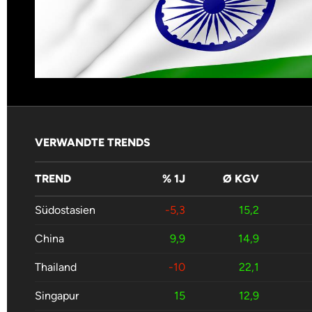
VERWANDTE TRENDS
TREND
% 1J
Ø KGV
Südostasien
-5,3
15,2
China
9,9
14,9
Thailand
-10
22,1
Singapur
15
12,9