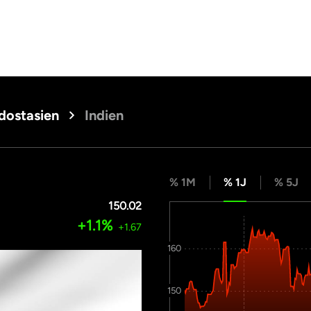
dostasien
Indien
% 1M
% 1J
% 5J
150.02
+1.1%
+1.67
160
150