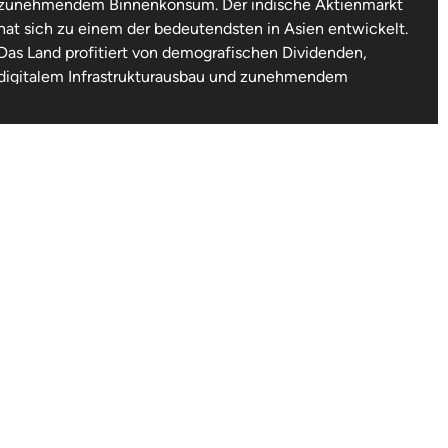
zunehmendem Binnenkonsum. Der indische Aktienmarkt
hat sich zu einem der bedeutendsten in Asien entwickelt.
Das Land profitiert von demografischen Dividenden,
digitalem Infrastrukturausbau und zunehmendem
ausländischen Direktinvestitionsinteresse.