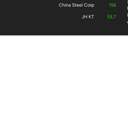
China Steel Corp
156
JH KT
53,7