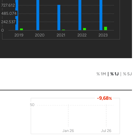
727.612
485.074
242.537
0
2019
2020
2021
2022
2023
% 1M
% 1J
% 5J
-9,68
%
50
Jan 26
Jul 26