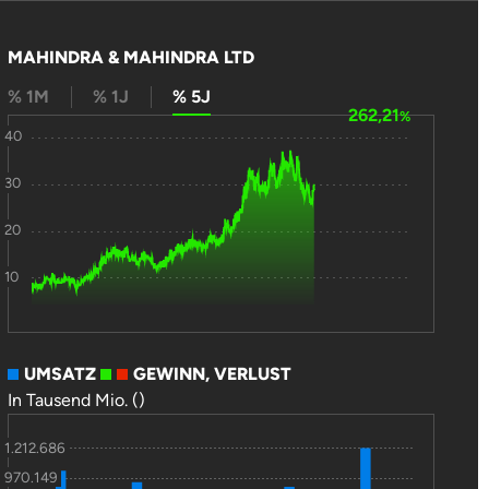
MAHINDRA & MAHINDRA LTD
% 1M
% 1J
% 5J
262,21
%
40
30
20
10
UMSATZ
GEWINN, VERLUST
In Tausend Mio. ()
1.212.686
970.149