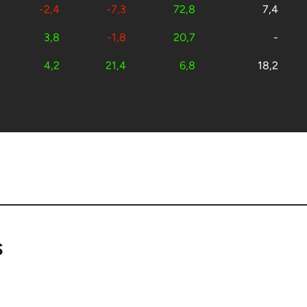
-2,4
-7,3
72,8
7,4
3,8
-1,8
20,7
-
4,2
21,4
6,8
18,2
S