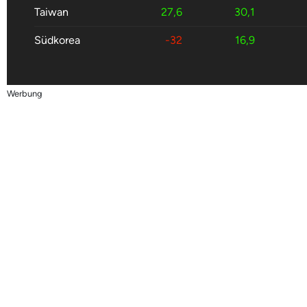
Taiwan
27,6
30,1
Südkorea
-32
16,9
Werbung