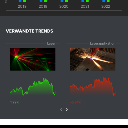
0
2018
2019
2020
2021
2022
VERWANDTE TRENDS
Laser
Laserapplikation
1.29
-5.64
%
%