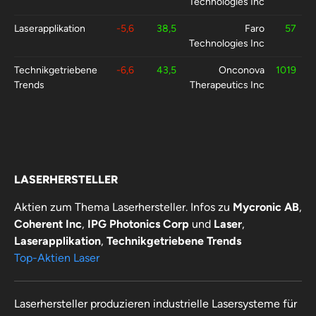
Technologies Inc
Laserapplikation
-5,6
38,5
Faro
57
Technologies Inc
Technikgetriebene
-6,6
43,5
Onconova
1019
Trends
Therapeutics Inc
LASERHERSTELLER
Aktien zum Thema Laserhersteller. Infos zu
Mycronic AB
,
Coherent Inc
,
IPG Photonics Corp
und
Laser
,
Laserapplikation
,
Technikgetriebene Trends
Top-Aktien Laser
Laserhersteller produzieren industrielle Lasersysteme für