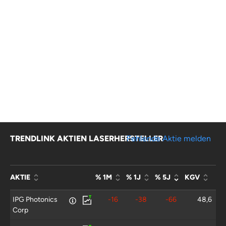
TRENDLINK AKTIEN LASERHERSTELLER
Fehlende Aktie melden
AKTIE
% 1M
% 1J
% 5J
KGV
IPG Photonics
-16
-38
-66
48,6
Corp