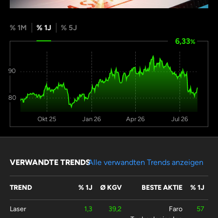
% 1M
% 1J
% 5J
6,33
%
90
80
Okt 25
Jan 26
Apr 26
Jul 26
VERWANDTE TRENDS
Alle verwandten Trends anzeigen
TREND
% 1J
Ø KGV
BESTE AKTIE
% 1J
Laser
1,3
39,2
Faro
57