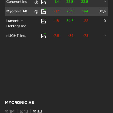
Coherent Inc
1,4
22,8
22,8
-
Mycronic AB
-17
23,9
144
30,6
Lumentum
-18
34,5
-22
0
Holdings Inc
nLIGHT, Inc.
-7,5
-32
-73
-
MYCRONIC AB
% 1M
% 1J
% 5J