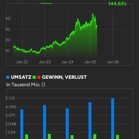
144,63
%
40
30
20
10
Jan 22
Jan 23
Jan 24
Jan 25
Jan 26
UMSATZ
GEWINN, VERLUST
In Tausend Mio. ()
5.119
4.095
3.071
2.048
1.024