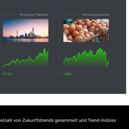
Emerging Markets
Aktiensegmente
17.15
1.59
%
%
ielzahl von Zukunftstrends gesammelt und Trend-Indizes