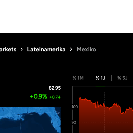
arkets
Lateinamerika
Mexiko
% 1M
% 1J
% 5J
82.95
+0.9%
+0.74
100
90