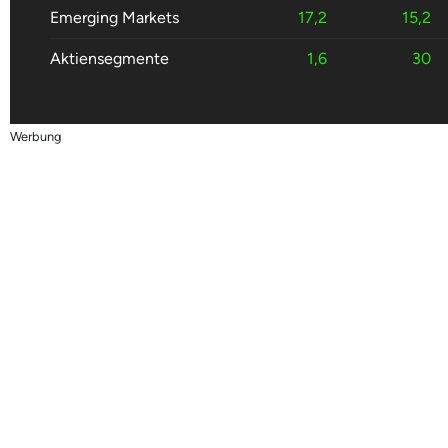
Emerging Markets
17,2
15,2
Aktiensegmente
1,6
30
Werbung