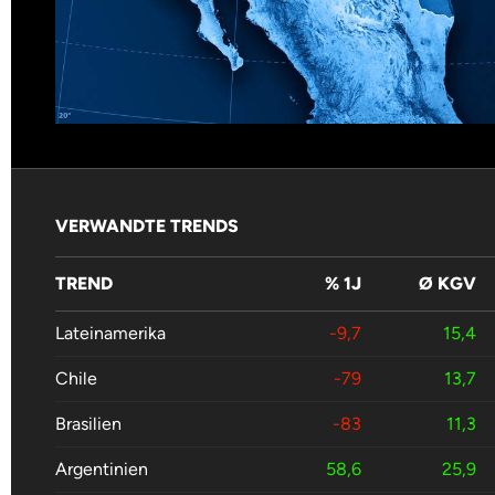
VERWANDTE TRENDS
TREND
% 1J
Ø KGV
Lateinamerika
-9,7
15,4
Chile
-79
13,7
Brasilien
-83
11,3
Argentinien
58,6
25,9