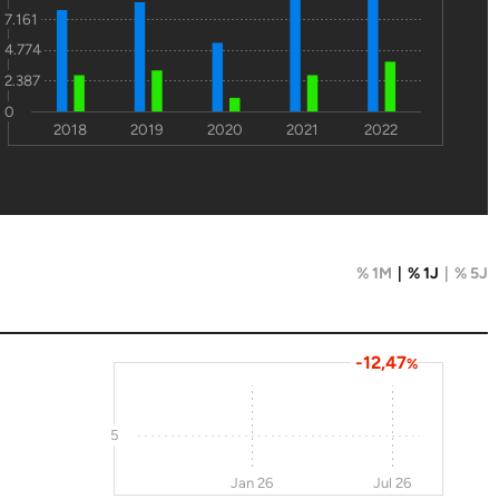
7.161
4.774
2.387
0
2018
2019
2020
2021
2022
% 1M
% 1J
% 5J
-12,47
%
5
Jan 26
Jul 26