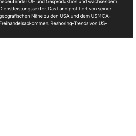
bedeutender Öl- und Gasproduktion und wachsendem
Dienstleistungssektor. Das Land profitiert von seiner
geografischen Nähe zu den USA und dem USMCA-
Freihandelsabkommen. Reshoring-Trends von US-
Unternehmen aus Asien beschleunigen Investitionen in
mexikanische Produktionskapazitäten.