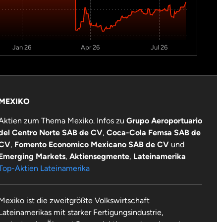
Jan 26
Apr 26
Jul 26
MEXIKO
Aktien zum Thema Mexiko. Infos zu
Grupo Aeroportuario
del Centro Norte SAB de CV
,
Coca-Cola Femsa SAB de
CV
,
Fomento Economico Mexicano SAB de CV
und
Emerging Markets
,
Aktiensegmente
,
Lateinamerika
Top-Aktien Lateinamerika
Mexiko ist die zweitgrößte Volkswirtschaft
Lateinamerikas mit starker Fertigungsindustrie,