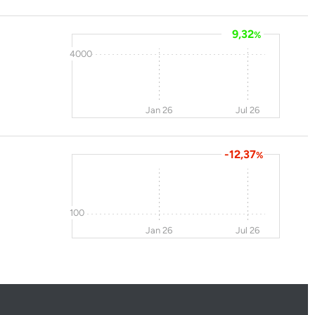
9,32
%
4000
Jan 26
Jul 26
-12,37
%
100
Jan 26
Jul 26