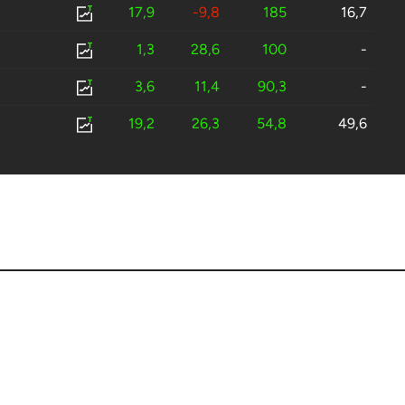
17,9
-9,8
185
16,7
1,3
28,6
100
-
3,6
11,4
90,3
-
19,2
26,3
54,8
49,6
19,4
-1,6
43,4
-
-1,1
1,9
32,9
-
-11
-11
8,9
-
-0,2
-1,8
6,4
-
-12
-33
-28
0
-15
-60
-29
38
-23
143
-65
0