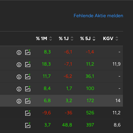
Fehlende Aktie melden
% 1M
% 1J
% 5J
KGV
8,3
-6,1
-1,4
-
18,3
-7,1
11,2
11,9
11,7
-6,2
36,1
-
8,4
1,7
100
-
6,8
3,2
172
14
-9,6
-36
526
11,2
3,7
48,8
397
8,6