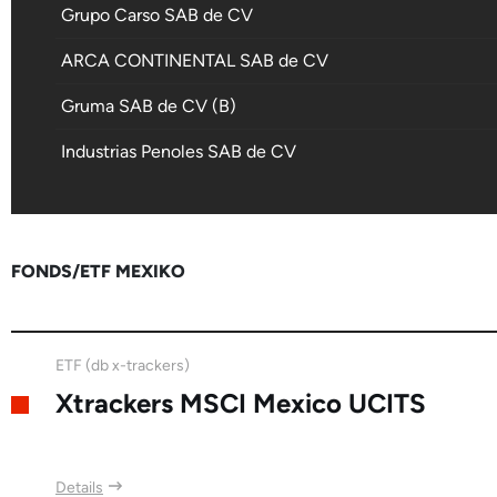
Grupo Carso SAB de CV
ARCA CONTINENTAL SAB de CV
Gruma SAB de CV (B)
Industrias Penoles SAB de CV
Grupo Bimbo SAB de CV
Grupo Mexico SAB de CV
FONDS/ETF MEXIKO
Grupo Cementos de Chihuahua SAB de CV
Grupo Simec SAB de CV
ETF (db x-trackers)
Cemex SAB de CV
Xtrackers MSCI Mexico UCITS
Mexichem SAB de CV
Axtel SAB de CV
Details