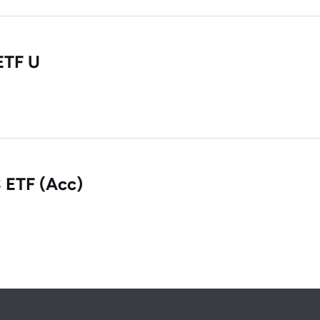
1,6
-68
-78
-
2
-42
-85
0
ETF U
 ETF (Acc)