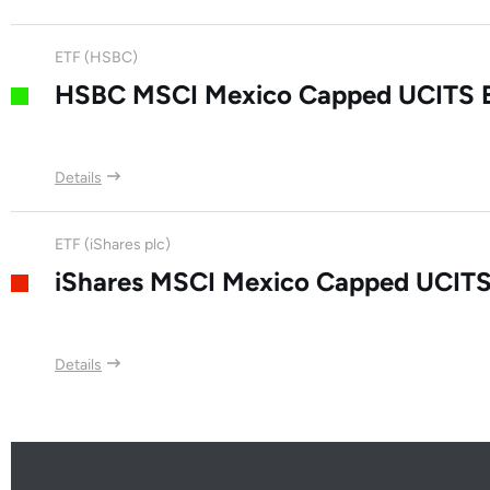
Grupo Elektra SAB de CV
ETF (HSBC)
Grupo Televisa SAB
HSBC MSCI Mexico Capped UCITS 
Details
ETF (iShares plc)
iShares MSCI Mexico Capped UCITS
Details