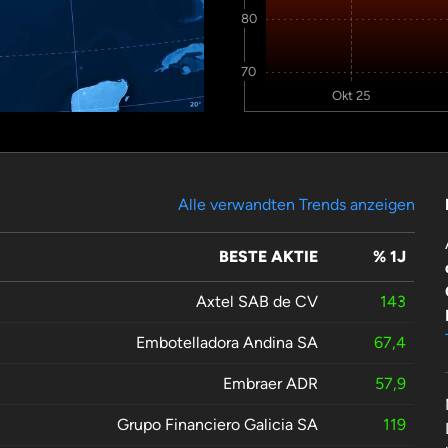
80
70
Okt 25
Alle verwandten Trends anzeigen
BESTE AKTIE
% 1J
Axtel SAB de CV
143
Embotelladora Andina SA
67,4
Embraer ADR
57,9
Grupo Financiero Galicia SA
119