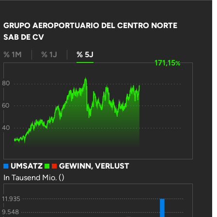
GRUPO AEROPORTUARIO DEL CENTRO NORTE
SAB DE CV
% 1M
% 1J
% 5J
171,15
%
80
60
40
UMSATZ
GEWINN, VERLUST
In Tausend Mio. ()
11.935
9.548