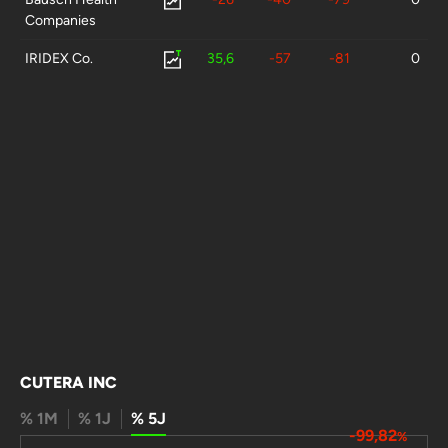
Companies
IRIDEX Co.
35,6
-57
-81
0
CUTERA INC
% 1M
% 1J
% 5J
-99,82
%