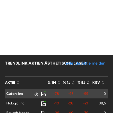
TRENDLINK AKTIEN ÄSTHETISCHE LASER
Fehlende Aktie melden
AKTIE
% 1M
% 1J
% 5J
KGV
Cutera Inc
-78
-95
-99
0
Hologic Inc
-10
-28
-21
38,5
Bausch Health
-26
-40
-79
0