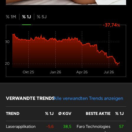
% 1M
% 1J
% 5J
-37,74
%
30
20
Okt 25
Jan 26
Apr 26
Jul 26
VERWANDTE TRENDS
Alle verwandten Trends anzeigen
TREND
% 1J
Ø KGV
BESTE AKTIE
% 1J
Laserapplikation
-5,6
38,5
Faro Technologies
57