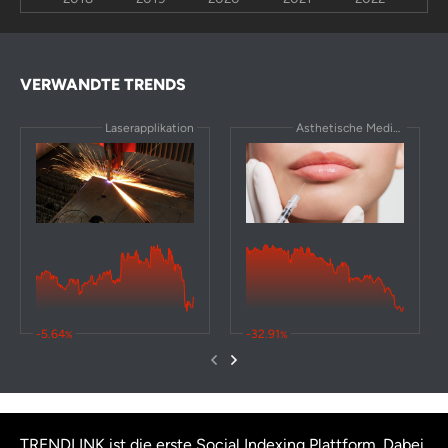
VERWANDTE TRENDS
Laserapplikation
Ästhetische Medizin
-5.64
-32.91
%
%
TRENDLINK ist die erste Social Indexing Plattform. Dabei