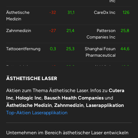
Inc
Ästhetische
-32
31,1
CareDx Inc
126
Medizin
Zahnmedizin
-27
21,4
Patterson
25,8
Companies Inc
Tattooentfernung
0,3
25,3
Shanghai Fosun
44,6
Pharmaceutical
Fettreduktion
-43
29,6
AbbVie Inc
10,9
Non-Invasiv
ÄSTHETISCHE LASER
Laser
1,3
39,2
Faro Technologies
57
Aktien zum Thema Ästhetische Laser. Infos zu
Cutera
Inc
Inc
,
Hologic Inc
,
Bausch Health Companies
und
Ästhetische Medizin
,
Zahnmedizin
,
Laserapplikation
Top-Aktien Laserapplikation
Unternehmen im Bereich ästhetischer Laser entwickeln