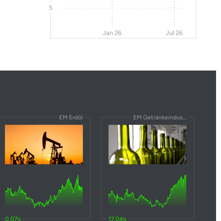
5
Jan 26
Jul 26
EM Erdöl
EM Getränkeindustrie
0.07
17.04
%
%