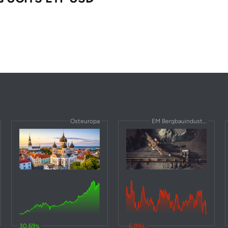
-10
-29
151
2,2
7,1
37,2
147
2,9
13,3
49,4
147
-
-2,6
51,7
128
4,4
-5
35,5
104
3,5
-5,1
35,9
95,8
-
Osteuropa
EM Bergbauindustrie
-7,6
23,7
89,2
7
-5,6
33,7
80,5
0
-2,3
33,7
76,8
8,5
5,7
26,2
75,7
-
3,2
31,9
68,9
19,2
30.69
-6.99
%
%