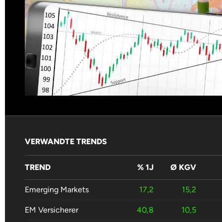
VERWANDTE TRENDS
TREND
% 1J
Ø KGV
Emerging Markets
17,2
15,2
EM Versicherer
40,8
10,5