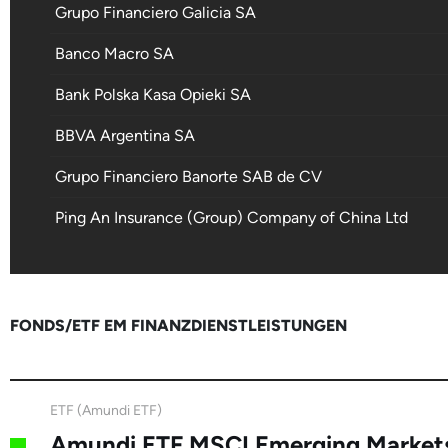
Grupo Financiero Galicia SA
Banco Macro SA
Bank Polska Kasa Opieki SA
BBVA Argentina SA
Grupo Financiero Banorte SAB de CV
Ping An Insurance (Group) Company of China Ltd
China Merchants Bank Co Ltd
Banco Latinoamericano de Comercio Exterior SA Blad
FONDS/ETF EM FINANZDIENSTLEISTUNGEN
Grupo Financiero Inbursa SAB de CV
Turkiye Garanti Bankasi AS
ETF (Amundi ETF)
Credicorp Ltd
Amundi ETF MSCI Emerging Market