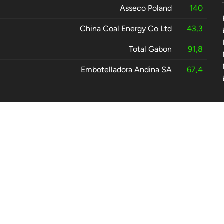
Asseco Poland
140
China Coal Energy Co Ltd
43,3
Total Gabon
91,8
Embotelladora Andina SA
67,4