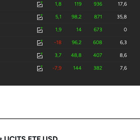
1,8
119
936
17,6
5,1
98,2
871
35,8
1,9
14
673
0
-18
96,2
608
6,3
3,7
48,8
407
8,6
-7,9
144
382
7,6
-9,1
142
289
4,4
ex
-1,7
27,2
207
5,8
11,4
-5,7
183
8,3
-9,6
16
183
-
-3,4
25,7
158
7,6
s UCITS ETF USD