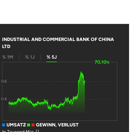
INDUSTRIAL AND COMMERCIAL BANK OF CHINA
LTD
% 1M
% 1J
% 5J
70,10
%
0.6
0.4
UMSATZ
GEWINN, VERLUST
In Tausend Mio. ()