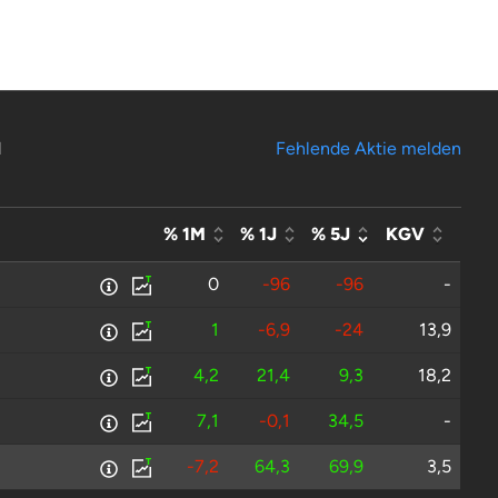
N
Fehlende Aktie melden
% 1M
% 1J
% 5J
KGV
0
-96
-96
-
1
-6,9
-24
13,9
4,2
21,4
9,3
18,2
7,1
-0,1
34,5
-
-7,2
64,3
69,9
3,5