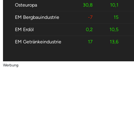
Osteuropa
30,8
10,1
EM Bergbauindustrie
-7
15
EM Erdöl
0,2
10,5
EM Getränkeindustrie
17
13,6
Werbung