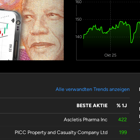
160
150
140
Okt 25
Alle verwandten Trends anzeigen
BESTE AKTIE
% 1J
Ascletis Pharma Inc
422
PICC Property and Casualty Company Ltd
199