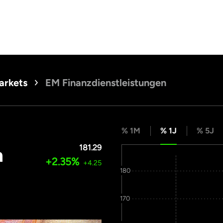
arkets
EM Finanzdienstleistungen
% 1M
% 1J
% 5J
181.29
n
+2.35%
+4.25
180
170