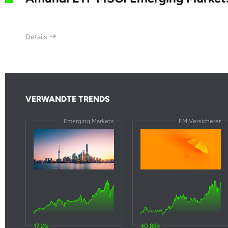
Akbank T.A.S.
Halyk Savings Bank Kazakhstana AO
Details
Banco de Chile
Bancolombia SA
Bank of Communications Co Ltd
VERWANDTE TRENDS
DBS Group Holdings Ltd
Emerging Markets
EM Versicherer
United Overseas Bank Ltd.
China Citic Bank Corporation Ltd
Kasikornbank Public Company Ltd
Icici Bank Ltd
Banco Santander Chile
17.2
40.86
%
%