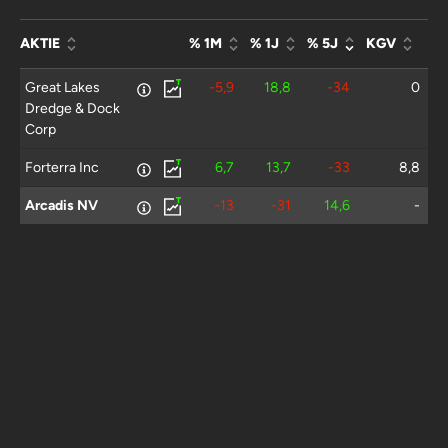
AKTIE
% 1M
% 1J
% 5J
KGV
Great Lakes
-5,9
18,8
-34
0
Dredge & Dock
Corp
Forterra Inc
6,7
13,7
-33
8,8
Arcadis NV
-13
-31
14,6
-