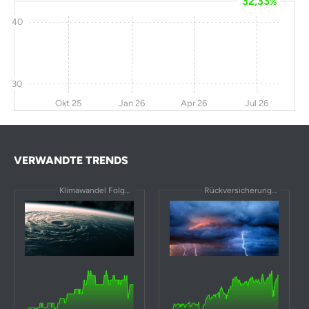
32,33
%
40
30
Okt 25
Jan 26
Apr 26
Jul 26
VERWANDTE TRENDS
Klimawandel Folgen
Rückversicherungen