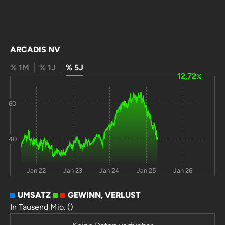
ARCADIS NV
% 1M
% 1J
% 5J
12,72
%
60
40
Jan 22
Jan 23
Jan 24
Jan 25
Jan 26
UMSATZ
GEWINN, VERLUST
In Tausend Mio. ()