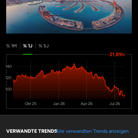
% 1M
% 1J
% 5J
-21,89
%
140
120
100
Okt 25
Jan 26
Apr 26
Jul 26
VERWANDTE TRENDS
Alle verwandten Trends anzeigen