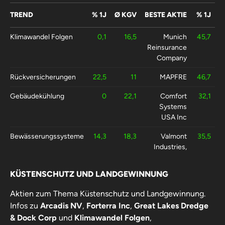
TREND
% 1J
Ø KGV
BESTE AKTIE
% 1J
Klimawandel Folgen
0,1
16,5
Munich
45,7
Reinsurance
Company
Rückversicherungen
22,5
11
MAPFRE
46,7
Gebäudekühlung
0
22,1
Comfort
32,1
Systems
USA Inc
Bewässerungssysteme
14,3
18,3
Valmont
35,5
Industries,
Inc.
KÜSTENSCHUTZ UND LANDGEWINNUNG
Klimawandel
-0
19,9
Tellurian Inc
3337
Aktien zum Thema Küstenschutz und Landgewinnung.
Infos zu
Arcadis NV
,
Forterra Inc
,
Great Lakes Dredge
& Dock Corp
und
Klimawandel Folgen
,