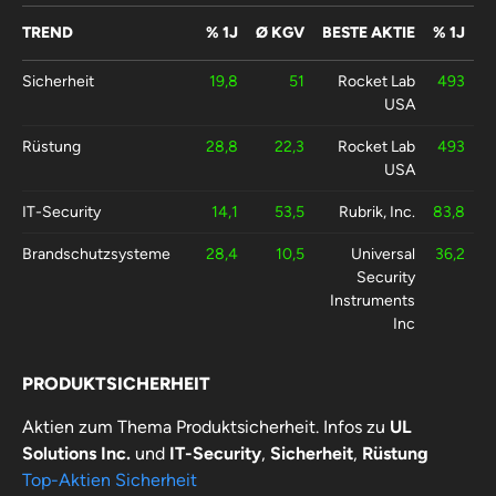
TREND
% 1J
Ø KGV
BESTE AKTIE
% 1J
Sicherheit
19,8
51
Rocket Lab
493
USA
Rüstung
28,8
22,3
Rocket Lab
493
USA
IT-Security
14,1
53,5
Rubrik, Inc.
83,8
Brandschutzsysteme
28,4
10,5
Universal
36,2
Security
Instruments
Inc
Zugangskontroll- und
-4,3
16,9
Senstar
142
PRODUKTSICHERHEIT
Überwachungssysteme
Technologies
Aktien zum Thema Produktsicherheit. Infos zu
UL
Videoüberwachung
40,2
14,1
Ubiquiti Inc
192
Solutions Inc.
und
IT-Security
,
Sicherheit
,
Rüstung
Top-Aktien Sicherheit