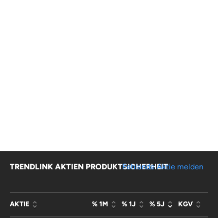
TRENDLINK AKTIEN PRODUKTSICHERHEIT
Fehlende Aktie melden
AKTIE
% 1M
% 1J
% 5J
KGV