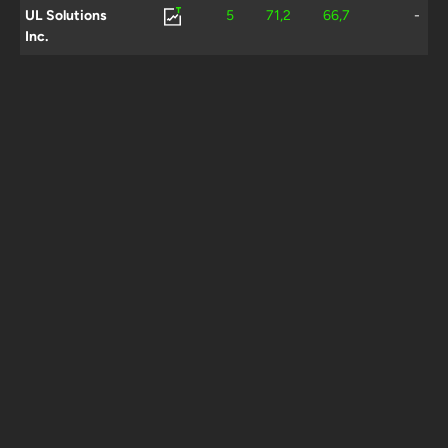
UL Solutions
5
71,2
66,7
-
Inc.