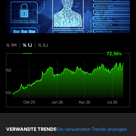
% 1M
% 1J
% 5J
72,56
%
150
100
Okt 25
Jan 26
Apr 26
Jul 26
VERWANDTE TRENDS
Alle verwandten Trends anzeigen