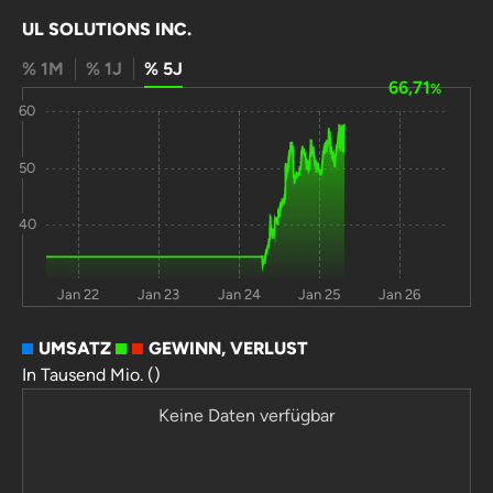
UL SOLUTIONS INC.
% 1M
% 1J
% 5J
66,71
%
60
50
40
Jan 22
Jan 23
Jan 24
Jan 25
Jan 26
UMSATZ
GEWINN, VERLUST
In Tausend Mio. ()
Keine Daten verfügbar