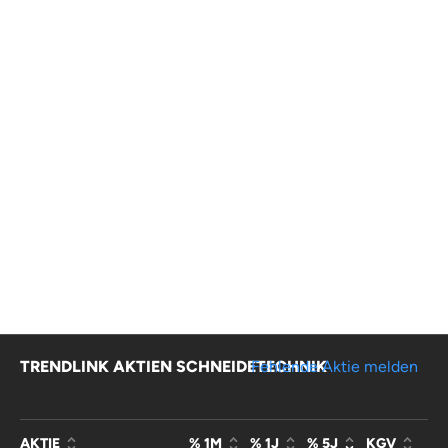
TRENDLINK AKTIEN SCHNEIDETECHNIK
Fehlende Aktie melden
AKTIE
% 1M
% 1J
% 5J
KGV