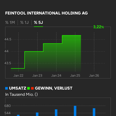
FEINTOOL INTERNATIONAL HOLDING AG
% 1M
% 1J
% 5J
3,22
%
44.5
44
43.5
Jan 22
Jan 23
Jan 24
Jan 25
Jan 26
UMSATZ
GEWINN, VERLUST
In Tausend Mio. ()
680
544