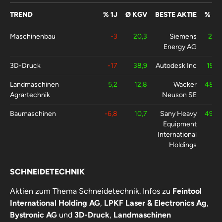
TREND
% 1J
Ø KGV
BESTE AKTIE
% 1J
Maschinenbau
-3
20,3
Siemens
261
Energy AG
3D-Druck
-17
38,9
Autodesk Inc
19,2
Landmaschinen
5,2
12,8
Wacker
48,6
Agrartechnik
Neuson SE
Baumaschinen
-6,8
10,7
Sany Heavy
49,4
Equipment
International
Holdings
Company Ltd
SCHNEIDETECHNIK
Glasproduktionsmaschinen
-27
9,4
Bucher
-0,6
Industries
Aktien zum Thema Schneidetechnik. Infos zu
Feintool
Ltd
International Holding AG
,
LPKF Laser & Electronics Ag
,
Fördertechnik
-27
16
BYD
106
Bystronic AG
und
3D-Druck
,
Landmaschinen