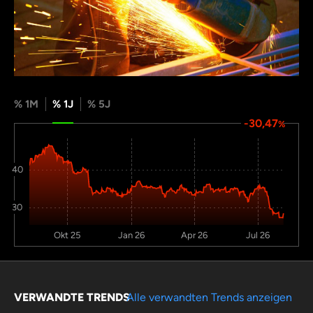
% 1M
% 1J
% 5J
-30,47
%
40
30
Okt 25
Jan 26
Apr 26
Jul 26
VERWANDTE TRENDS
Alle verwandten Trends anzeigen