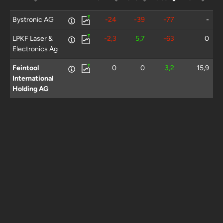
Bystronic AG
-24
-39
-77
-
LPKF Laser &
-2,3
5,7
-63
0
Electronics Ag
Feintool
0
0
3,2
15,9
International
Holding AG