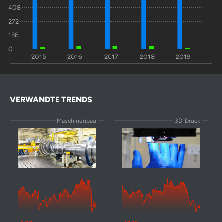
408
272
136
0
2015
2016
2017
2018
2019
VERWANDTE TRENDS
Maschinenbau
3D-Druck