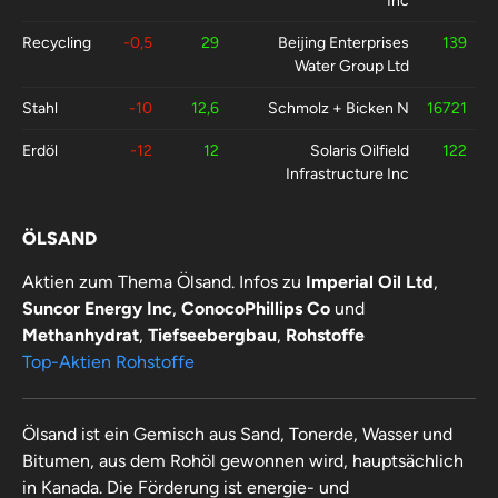
Inc
Recycling
-0,5
29
Beijing Enterprises
139
Water Group Ltd
Stahl
-10
12,6
Schmolz + Bicken N
16721
Erdöl
-12
12
Solaris Oilfield
122
Infrastructure Inc
Agrarstoffe
-6,2
16
Sinofert Holdings Ltd
150
ÖLSAND
Aktien zum Thema Ölsand. Infos zu
Imperial Oil Ltd
,
Suncor Energy Inc
,
ConocoPhillips Co
und
Methanhydrat
,
Tiefseebergbau
,
Rohstoffe
Top-Aktien Rohstoffe
Ölsand ist ein Gemisch aus Sand, Tonerde, Wasser und
Bitumen, aus dem Rohöl gewonnen wird, hauptsächlich
in Kanada. Die Förderung ist energie- und