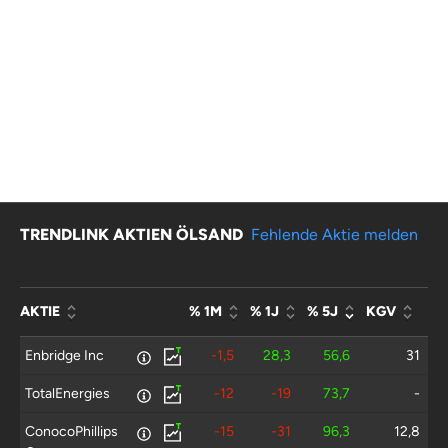
TRENDLINK AKTIEN ÖLSAND
Fehlende Aktie melden
AKTIE
% 1M
% 1J
% 5J
KGV
Enbridge Inc
-1,5
28,3
56,6
31
TotalEnergies
-12
-19
73,7
-
ConocoPhillips
-15
-31
96,3
12,8