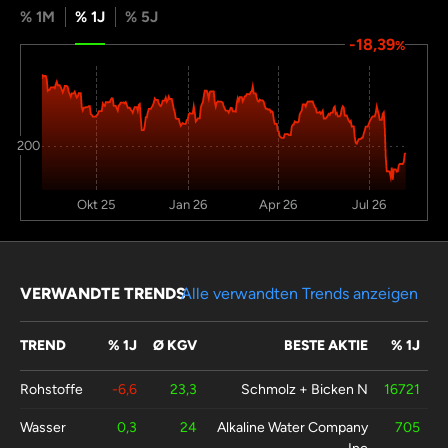
% 1M
% 1J
% 5J
-18,39
%
200
Okt 25
Jan 26
Apr 26
Jul 26
VERWANDTE TRENDS
Alle verwandten Trends anzeigen
TREND
% 1J
Ø KGV
BESTE AKTIE
% 1J
Rohstoffe
-6,6
23,3
Schmolz + Bicken N
16721
Wasser
0,3
24
Alkaline Water Company
705