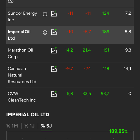
Co
Suncor Energy
-11
-11
124
7,2
Inc
Imperial Oil
-10
-5,7
189
8,8
Ltd
Marathon Oil
14,2
21,4
191
9,3
Corp
Canadian
-9,7
-24
118
14,1
Natural
Resources Ltd
CVW
5,8
33,5
93,7
0
CleanTech Inc
Teck
-20
-29
84,1
12
IMPERIAL OIL LTD
Resources Ltd
% 1M
% 1J
% 5J
Devon Energy
-16
-38
45,9
-
189,85
%
Corp