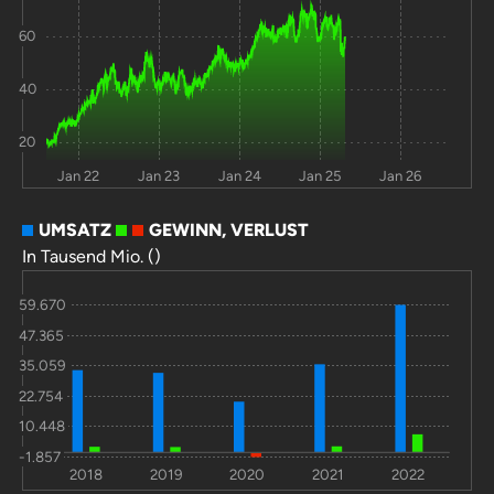
60
40
20
Jan 22
Jan 23
Jan 24
Jan 25
Jan 26
UMSATZ
GEWINN, VERLUST
In Tausend Mio. ()
59.670
47.365
35.059
22.754
10.448
-1.857
2018
2019
2020
2021
2022