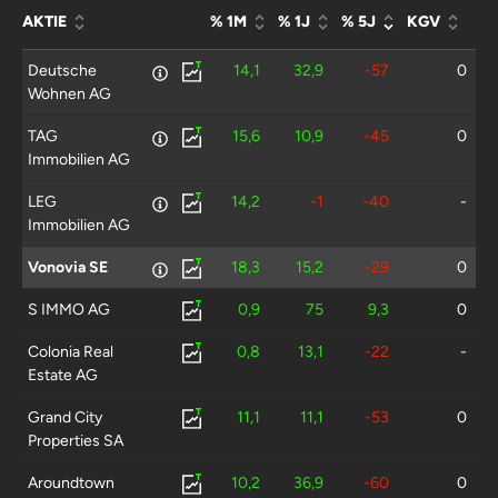
AKTIE
% 1M
% 1J
% 5J
KGV
Deutsche
14,1
32,9
-57
0
Wohnen AG
TAG
15,6
10,9
-45
0
Immobilien AG
LEG
14,2
-1
-40
-
Immobilien AG
Vonovia SE
18,3
15,2
-29
0
S IMMO AG
0,9
75
9,3
0
Colonia Real
0,8
13,1
-22
-
Estate AG
Grand City
11,1
11,1
-53
0
Properties SA
Aroundtown
10,2
36,9
-60
0