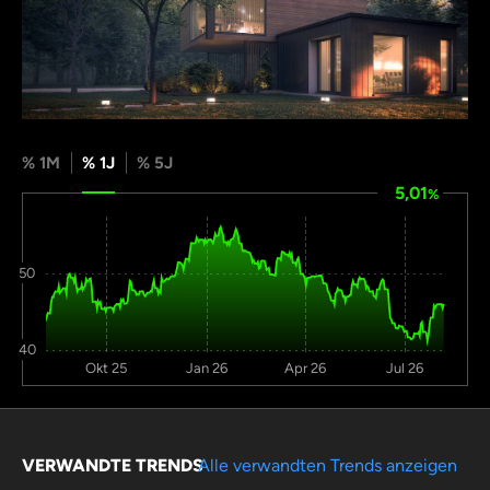
% 1M
% 1J
% 5J
5,01
%
50
40
Okt 25
Jan 26
Apr 26
Jul 26
VERWANDTE TRENDS
Alle verwandten Trends anzeigen