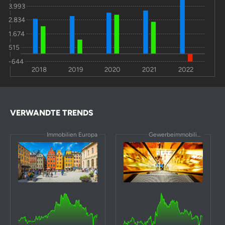
3.993
2.834
1.674
515
-644
2018
2019
2020
2021
2022
VERWANDTE TRENDS
Immobilien Europa
Gewerbeimmobilien Deutschland