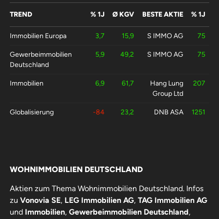
TREND
% 1J
Ø KGV
BESTE AKTIE
% 1J
Immobilien Europa
3,7
15,9
S IMMO AG
75
Gewerbeimmobilien
5,9
49,2
S IMMO AG
75
Deutschland
Immobilien
6,9
61,7
Hang Lung
207
Group Ltd
Globalisierung
-84
23,2
DNB ASA
1251
WOHNIMMOBILIEN DEUTSCHLAND
Aktien zum Thema Wohnimmobilien Deutschland. Infos
zu
Vonovia SE
,
LEG Immobilien AG
,
TAG Immobilien AG
und
Immobilien
,
Gewerbeimmobilien Deutschland
,