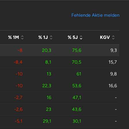
Fehlende Aktie melden
% 1M
% 1J
% 5J
KGV
-8
20,3
75,6
9,3
-8,4
8,1
70,5
15,7
-10
13
61
9,8
-10
22,3
53,6
16,6
-2,7
16
47,1
-
-2,6
23
43,6
-
-5,1
29,1
30,1
-