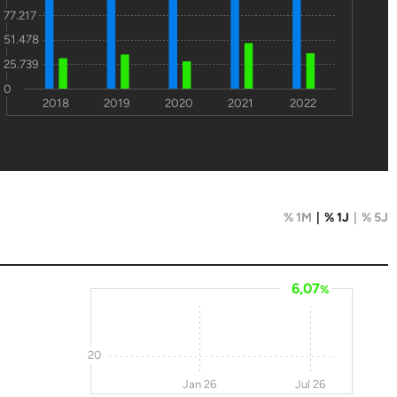
77.217
51.478
25.739
0
2018
2019
2020
2021
2022
% 1M
% 1J
% 5J
6,07
%
20
Jan 26
Jul 26