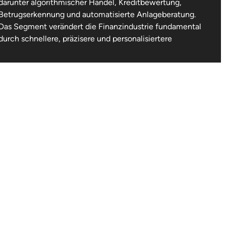
darunter algorithmischer Handel, Kreditbewertung,
Betrugserkennung und automatisierte Anlageberatung.
Das Segment verändert die Finanzindustrie fundamental
durch schnellere, präzisere und personalisiertere
Finanzdienstleistungen. Regulierung und Erklärbarkeit
von KI-Entscheidungen sind wichtige
Rahmenbedingungen.