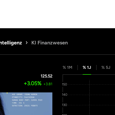
ntelligenz
KI Finanzwesen
% 1M
% 1J
% 5J
125.52
+3.05%
+3.81
150
140
130