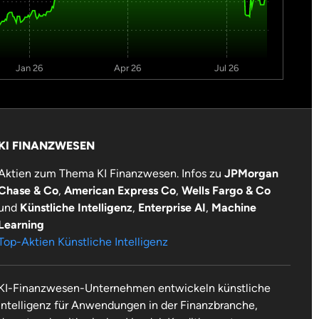
Jan 26
Apr 26
Jul 26
KI FINANZWESEN
Aktien zum Thema KI Finanzwesen. Infos zu
JPMorgan
Chase & Co
,
American Express Co
,
Wells Fargo & Co
und
Künstliche Intelligenz
,
Enterprise AI
,
Machine
Learning
Top-Aktien Künstliche Intelligenz
KI-Finanzwesen-Unternehmen entwickeln künstliche
Intelligenz für Anwendungen in der Finanzbranche,