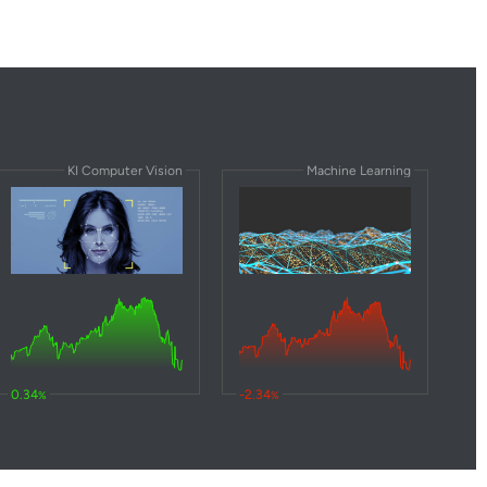
KI Computer Vision
Machine Learning
0.34
-2.34
%
%