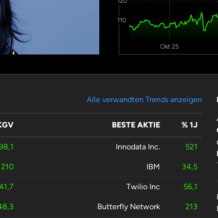
120
110
Okt 25
Alle verwandten Trends anzeigen
KGV
BESTE AKTIE
% 1J
98,1
Innodata Inc.
521
210
IBM
34,5
41,7
Twilio Inc
56,1
48,3
Butterfly Network
213