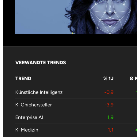
VERWANDTE TRENDS
TREND
% 1J
Ø 
Künstliche Intelligenz
-0,9
KI Chiphersteller
-3,9
Enterprise AI
1,9
KI Medizin
-1,1