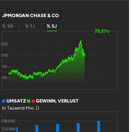
JPMORGAN CHASE & CO
% 1M
% 1J
% 5J
75,57
%
250
200
150
100
UMSATZ
GEWINN, VERLUST
In Tausend Mio. ()
128.695
102.956