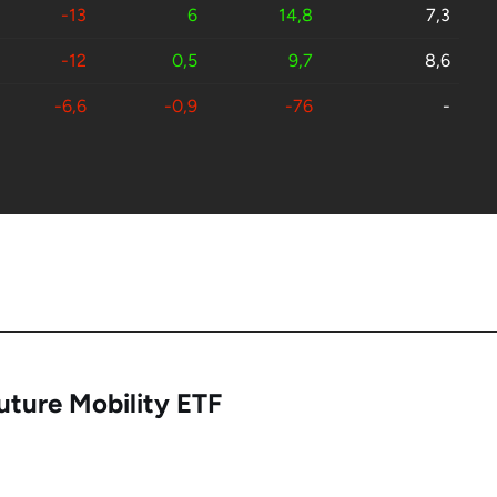
-13
6
14,8
7,3
-12
0,5
9,7
8,6
-6,6
-0,9
-76
-
uture Mobility ETF