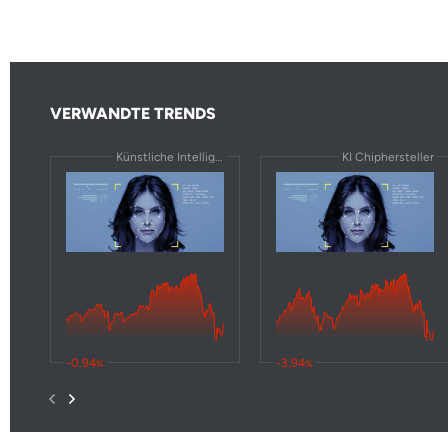
VERWANDTE TRENDS
Künstliche Intelligenz
KI Chiphersteller
-0.94
-3.94
%
%