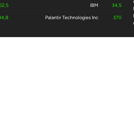
52,5
IBM
34,5
84,8
Palantir Technologies Inc
370