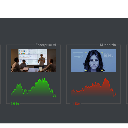
Enterprise AI
KI Medizin
1.94
-1.13
%
%