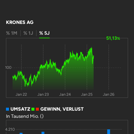
KRONES AG
% 1M
% 1J
% 5J
51,13
%
100
Jan 22
Jan 23
Jan 24
Jan 25
Jan 26
UMSATZ
GEWINN, VERLUST
In Tausend Mio. ()
4.210