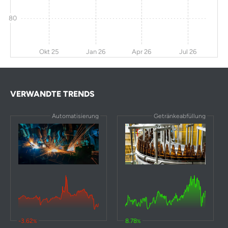
80
Okt 25
Jan 26
Apr 26
Jul 26
VERWANDTE TRENDS
Automatisierung
Getränkeabfüllung
-3.62
8.78
%
%