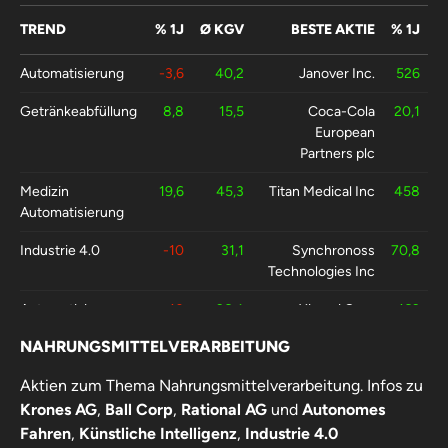
TREND
% 1J
Ø KGV
BESTE AKTIE
% 1J
Automatisierung
-3,6
40,2
Janover Inc.
526
Getränkeabfüllung
8,8
15,5
Coca-Cola
20,1
European
Partners plc
Medizin
19,6
45,3
Titan Medical Inc
458
Automatisierung
Industrie 4.0
-10
31,1
Synchronoss
70,8
Technologies Inc
Automatisierung
-10
26,4
Xiaomi Corp
162
Haushalt
NAHRUNGSMITTELVERARBEITUNG
Autonomes
-11
21
Hesai Group
248
Aktien zum Thema Nahrungsmittelverarbeitung. Infos zu
Fahren
Krones AG
,
Ball Corp
,
Rational AG
und
Autonomes
Fahren
,
Künstliche Intelligenz
,
Industrie 4.0