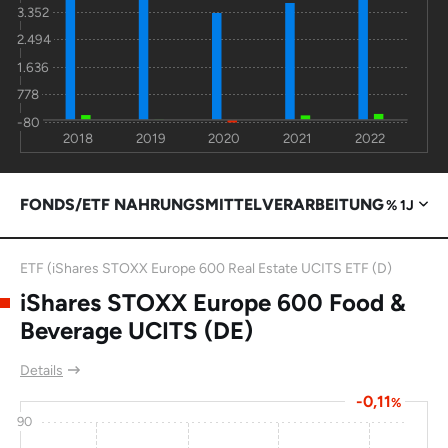
3.352
2.494
1.636
778
-80
2018
2019
2020
2021
2022
FONDS/ETF NAHRUNGSMITTELVERARBEITUNG
% 1J
ETF (iShares STOXX Europe 600 Real Estate UCITS ETF (D)
iShares STOXX Europe 600 Food &
Beverage UCITS (DE)
Details
-0,11
%
90