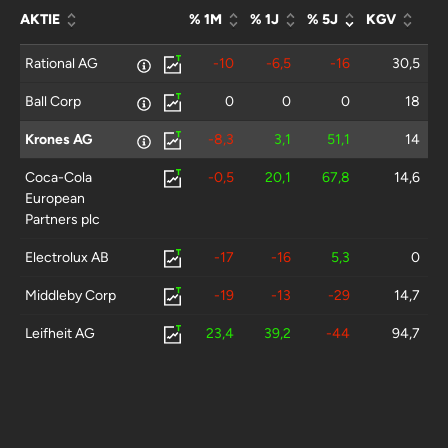
AKTIE
% 1M
% 1J
% 5J
KGV
Rational AG
-10
-6,5
-16
30,5
Ball Corp
0
0
0
18
Krones AG
-8,3
3,1
51,1
14
Coca-Cola
-0,5
20,1
67,8
14,6
European
Partners plc
Electrolux AB
-17
-16
5,3
0
Middleby Corp
-19
-13
-29
14,7
Leifheit AG
23,4
39,2
-44
94,7