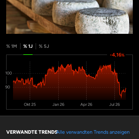
% 1M
% 1J
% 5J
-4,16
%
100
90
Okt 25
Jan 26
Apr 26
Jul 26
VERWANDTE TRENDS
Alle verwandten Trends anzeigen