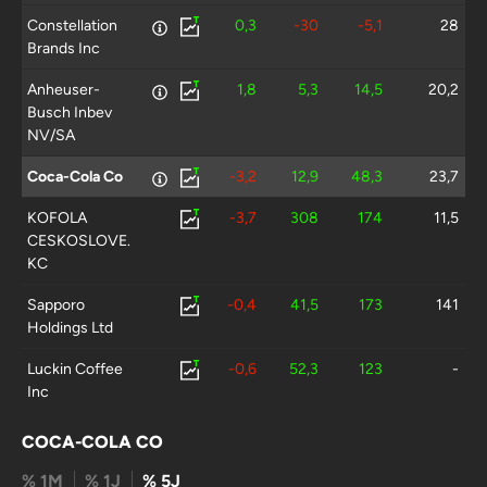
Constellation
0,3
-30
-5,1
28
Brands Inc
Anheuser-
1,8
5,3
14,5
20,2
Busch Inbev
NV/SA
Coca-Cola Co
-3,2
12,9
48,3
23,7
KOFOLA
-3,7
308
174
11,5
CESKOSLOVE.
KC
Sapporo
-0,4
41,5
173
141
Holdings Ltd
Luckin Coffee
-0,6
52,3
123
-
Inc
Dali Foods
6,2
32,7
97,1
-
COCA-COLA CO
Group Co Ltd
% 1M
% 1J
% 5J