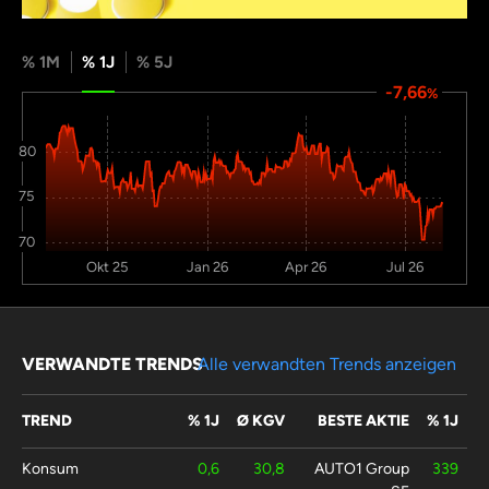
% 1M
% 1J
% 5J
-7,66
%
80
75
70
Okt 25
Jan 26
Apr 26
Jul 26
VERWANDTE TRENDS
Alle verwandten Trends anzeigen
TREND
% 1J
Ø KGV
BESTE AKTIE
% 1J
Konsum
0,6
30,8
AUTO1 Group
339