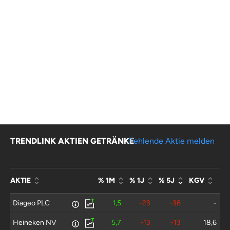
TRENDLINK AKTIEN GETRÄNKE
Fehlende Aktie melden
AKTIE
% 1M
% 1J
% 5J
KGV
Diageo PLC
1,5
-23
-36
-
Heineken NV
5,7
-13
-13
18,6