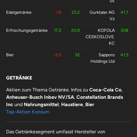
SE
Edelgetränke
-28
23,2
Gurktaler AG
41,7
Vz
Erfrischungsgetränke
17,2
20,9
KOFOLA
308
CESKOSLOVE.
KC
Bier
-8,6
32
Sapporo
41,5
Holdings Ltd
Kaffee
3,1
21,1
Coffee Holding
107
GETRÄNKE
Company Inc
Aktien zum Thema Getränke. Infos zu
Coca-Cola Co
,
Spielzeug
0,3
30,8
KK Bandai
67,4
Anheuser-Busch Inbev NV/SA
,
Constellation Brands
Namco
Holdings
Inc
und
Nahrungsmittel
,
Haustiere
,
Bier
Top-Aktien Konsum
Das Getränkesegment umfasst Hersteller von