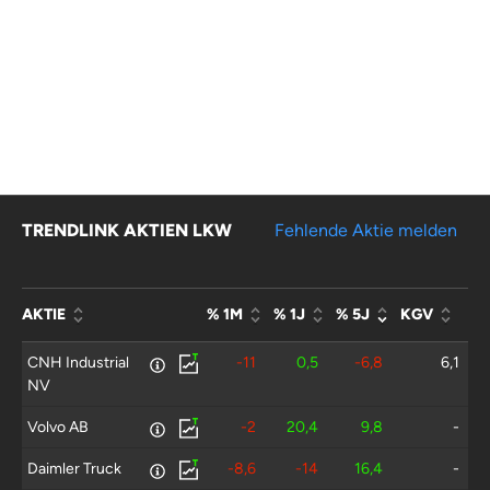
TRENDLINK AKTIEN LKW
Fehlende Aktie melden
AKTIE
% 1M
% 1J
% 5J
KGV
CNH Industrial
-11
0,5
-6,8
6,1
NV
Volvo AB
-2
20,4
9,8
-
Daimler Truck
-8,6
-14
16,4
-