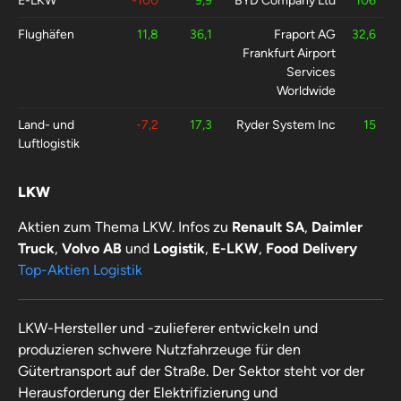
E-LKW
-100
9,9
BYD Company Ltd
106
Flughäfen
11,8
36,1
Fraport AG
32,6
Frankfurt Airport
Services
Worldwide
Land- und
-7,2
17,3
Ryder System Inc
15
Luftlogistik
Werften und
8,6
14,4
Yangzijiang
26,4
LKW
Containerbau
Shipbuilding
(Holdings) Ltd
Aktien zum Thema LKW. Infos zu
Renault SA
,
Daimler
Truck
,
Volvo AB
und
Logistik
,
E-LKW
,
Food Delivery
Überseelogistik
1,6
13,7
Grindrod Shipping
92,6
und Reedereien
Holdings Ltd
Top-Aktien Logistik
LKW-Hersteller und -zulieferer entwickeln und
produzieren schwere Nutzfahrzeuge für den
Gütertransport auf der Straße. Der Sektor steht vor der
Herausforderung der Elektrifizierung und