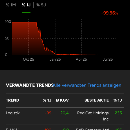
% 1M
% 1J
% 5J
-99,96
%
100
50
0
Okt 25
Jan 26
Apr 26
Jul 26
VERWANDTE TRENDS
Alle verwandten Trends anzeigen
TREND
% 1J
Ø KGV
BESTE AKTIE
% 1J
Logistik
-99
20,4
Red Cat Holdings
235
Inc