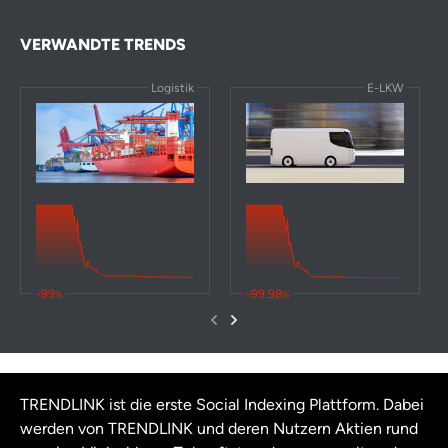
Mullen
-96
-100
-100
-
Automotive
VERWANDTE TRENDS
Logistik
E-LKW
-99
-99.98
%
%
TRENDLINK ist die erste Social Indexing Plattform. Dabei
werden von TRENDLINK und deren Nutzern Aktien rund