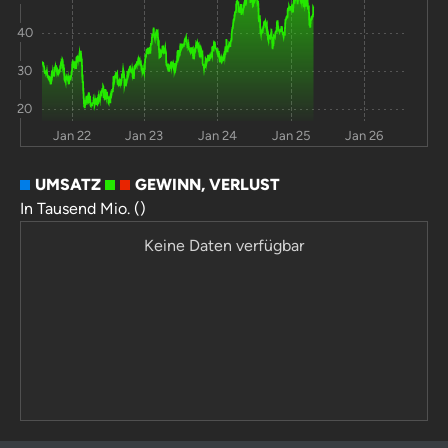
40
Mitsubishi
4,4
109
-25
21,3
Heavy
30
Industries Ltd
20
Rivian
-0,7
30,8
-35
0
Automotive
Jan 22
Jan 23
Jan 24
Jan 25
Jan 26
Hyliion
3,9
27,8
-83
-
UMSATZ
GEWINN, VERLUST
Holdings Corp
In Tausend Mio. ()
Nikola
-24
-82
-97
0
Keine Daten verfügbar
Corporation
TuSimple
-69
-89
-99
-
Holdings Inc.
Workhorse
-44
-97
-100
-
Group Inc
Arrival Group
-36
-97
-100
0
EO