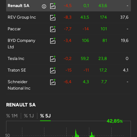
Renault SA
-4,5
0,1
43,6
-
REV Group Inc
-8,3
43,5
174
37,6
Paccar
-7,7
-14
101
-
BYD Company
-3,4
106
81
19,6
Ltd
Tesla Inc
-0,2
59,2
23,8
0
Traton SE
-15
-11
17,2
4,1
Schneider
-6,4
4,3
7,7
-
National Inc
JOST Werke
-6,4
11,3
7,6
0
RENAULT SA
SAF Holland
0
0
0
8,2
% 1M
% 1J
% 5J
SA
42,85
%
Knorr Bremse
-2,2
24,1
-5,9
19,1
50
AG