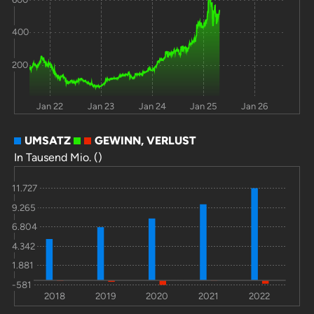
400
200
Jan 22
Jan 23
Jan 24
Jan 25
Jan 26
UMSATZ
GEWINN, VERLUST
In Tausend Mio. ()
11.727
9.265
6.804
4.342
1.881
-581
2018
2019
2020
2021
2022