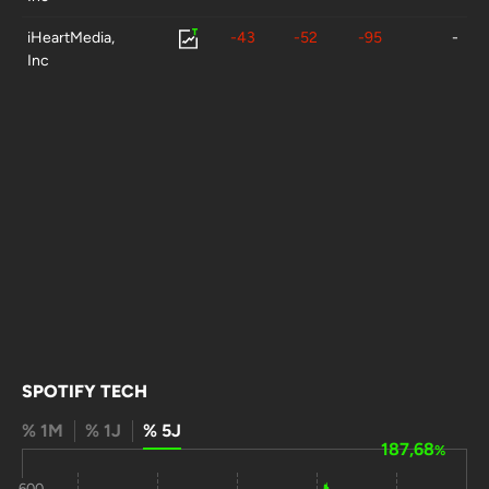
iHeartMedia,
-43
-52
-95
-
Inc
SPOTIFY TECH
% 1M
% 1J
% 5J
187,68
%
600