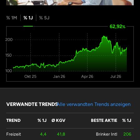
% 1M
% 1J
% 5J
62,92
%
200
150
100
Okt 25
Jan 26
Apr 26
Jul 26
VERWANDTE TRENDS
Alle verwandten Trends anzeigen
TREND
% 1J
Ø KGV
BESTE AKTIE
% 1J
Freizeit
4,4
41,8
Brinker Intl
206