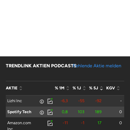
TRENDLINK AKTIEN PODCASTS
Fehlende Aktie melden
AKTIE
% 1M
% 1J
% 5J
KGV
Lizhi Inc
-6,3
-55
-92
-
Spotify Tech
0,8
103
189
0
Amazon.com
-11
-1
17
0
Inc