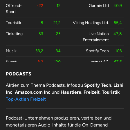
Offroad-
-22
12
Garmin Ltd
40,9
Sport
Touristik
8
21,2
Viking Holdings Ltd.
55,4
Ticketing
33
23
Live Nation
47,8
Entertainment
Musik
33,2
34
Spotify Tech
103
Kunst
-8,2
120
artnet AG
67,6
PODCASTS
Aktien zum Thema Podcasts. Infos zu
Spotify Tech
,
Lizhi
Inc
,
Amazon.com Inc
und
Haustiere
,
Freizeit
,
Touristik
Top-Aktien Freizeit
Podcast-Unternehmen produzieren, vertreiben und
monetarisieren Audio-Inhalte für die On-Demand-