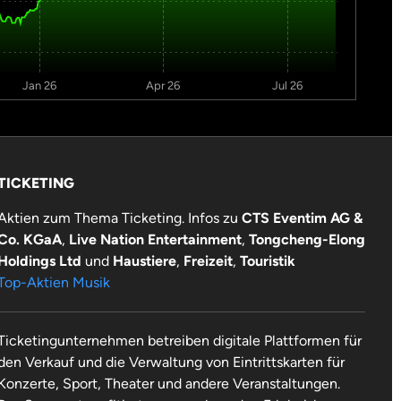
Jan 26
Apr 26
Jul 26
TICKETING
Aktien zum Thema Ticketing. Infos zu
CTS Eventim AG &
Co. KGaA
,
Live Nation Entertainment
,
Tongcheng-Elong
Holdings Ltd
und
Haustiere
,
Freizeit
,
Touristik
Top-Aktien Musik
Ticketingunternehmen betreiben digitale Plattformen für
den Verkauf und die Verwaltung von Eintrittskarten für
Konzerte, Sport, Theater und andere Veranstaltungen.