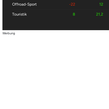
Offroad-Sport
-22
12
Touristik
8
21,2
Werbung