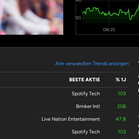
140
120
Okt 25
Alle verwandten Trends anzeigen
BESTE AKTIE
% 1J
Spotify Tech
103
Brinker Intl
206
Live Nation Entertainment
47,8
Spotify Tech
103