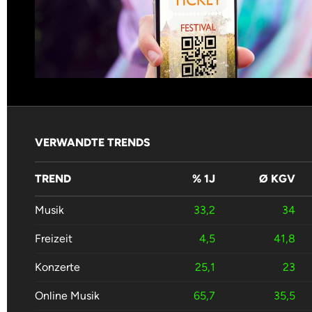
VERWANDTE TRENDS
TREND
% 1J
Ø KGV
Musik
33,2
34
Freizeit
4,5
41,8
Konzerte
25,1
23
Online Musik
65,7
35,5