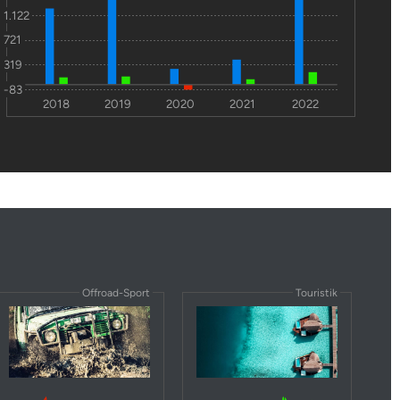
1.122
721
319
-83
2018
2019
2020
2021
2022
Offroad-Sport
Touristik