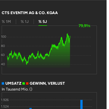
CTS EVENTIM AG & CO. KGAA
% 1M
% 1J
% 5J
79,91
%
100
80
60
40
UMSATZ
GEWINN, VERLUST
In Tausend Mio. ()
1.926
1.524