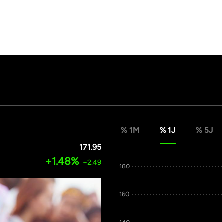
% 1M
% 1J
% 5J
171.95
+1.48%
+2.49
180
160