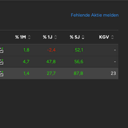
Fehlende Aktie melden
% 1M
% 1J
% 5J
KGV
1,8
-2,4
52,1
-
4,7
47,8
56,6
-
1,4
27,7
87,8
23