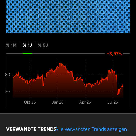
% 1M
% 1J
% 5J
-3,57
%
80
70
Okt 25
Jan 26
Apr 26
Jul 26
VERWANDTE TRENDS
Alle verwandten Trends anzeigen