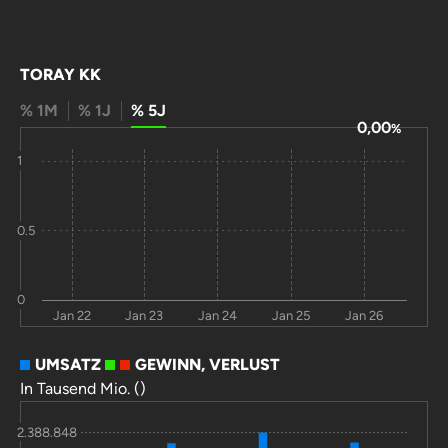
TORAY KK
% 1M
% 1J
% 5J
0,00
%
1
0.5
0
Jan 22
Jan 23
Jan 24
Jan 25
Jan 26
UMSATZ
GEWINN, VERLUST
In Tausend Mio. ()
2.388.848