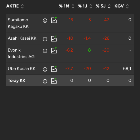
AKTIE
% 1M
% 1J
% 5J
KGV
Sumitomo
-13
-3
-47
0
Kagaku KK
Asahi Kasei KK
-10
-1,4
-26
0
Evonik
-6,2
8
-20
-
Industries AG
Ube Kosan KK
-7,7
-20
-12
68,1
Toray KK
0
0
0
0