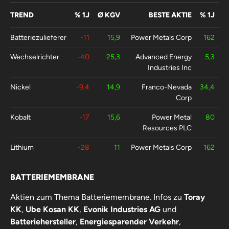
TREND
% 1J
Ø KGV
BESTE AKTIE
% 1J
Batteriezulieferer
-11
15,9
Power Metals Corp
162
Wechselrichter
-40
25,3
Advanced Energy
5,3
Industries Inc
Nickel
-9,4
14,9
Franco-Nevada
34,4
Corp
Kobalt
-17
15,6
Power Metal
80
Resources PLC
Lithium
-28
11
Power Metals Corp
162
Batteriehersteller
-3,6
15,4
IHI Corp
224
BATTERIEMEMBRANE
Aktien zum Thema Batteriemembrane. Infos zu
Toray
KK
,
Ube Kosan KK
,
Evonik Industries AG
und
Batteriehersteller
,
Energiesparender Verkehr
,