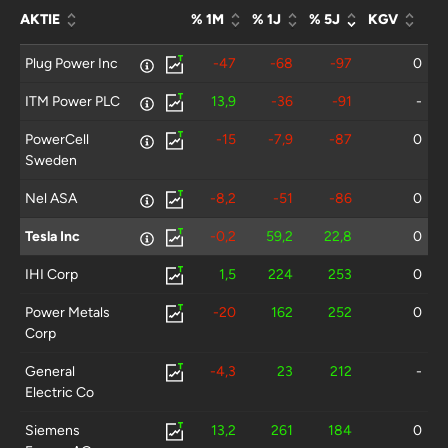
AKTIE
% 1M
% 1J
% 5J
KGV
Plug Power Inc
-47
-68
-97
0
ITM Power PLC
13,9
-36
-91
-
PowerCell
-15
-7,9
-87
0
Sweden
Nel ASA
-8,2
-51
-86
0
Tesla Inc
-0,2
59,2
22,8
0
IHI Corp
1,5
224
253
0
Power Metals
-20
162
252
0
Corp
General
-4,3
23
212
-
Electric Co
Siemens
13,2
261
184
0