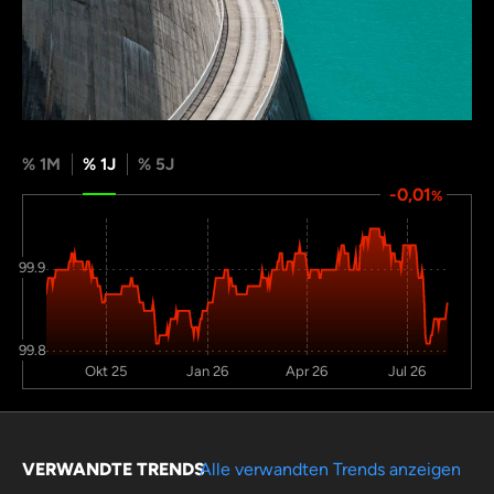
% 1M
% 1J
% 5J
-0,01
%
99.9
99.8
Okt 25
Jan 26
Apr 26
Jul 26
VERWANDTE TRENDS
Alle verwandten Trends anzeigen