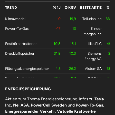
TREND
% 1J
Ø KGV
BESTE AKTIE
% 1J
Klimawandel
-0
19,9
Tellurian Inc
3337
Power-To-Gas
-17
13
Kinder
43
Morgan Inc
Festkörperbatterien
10,8
15,1
Ilika PLC
49,7
Druckluftspeicher
31,8
10,3
Siemens
261
Energy AG
Flüssigsalzenergiespeicher
4,5
26,2
Alstom SA
38,3
Power-to-Ammonia
26,3
9,7
IHI Corp
224
ENERGIESPEICHERUNG
Aktien zum Thema Energiespeicherung. Infos zu
Tesla
Inc
,
Nel ASA
,
PowerCell Sweden
und
Power-To-Gas
,
Energiesparender Verkehr
,
Virtuelle Kraftwerke