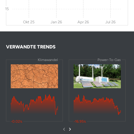
Essentra PLC
-15
-44
-60
0
15
Ganfeng
-17
32,3
-61
3,9
Lithium
Okt 25
Jan 26
Apr 26
Jul 26
SGL Carbon SE
-11
-50
-64
-
Nornickel ADR
0
-64
-64
-
VERWANDTE TRENDS
SMA Solar
-28
-69
-67
-
Technology AG
Klimawandel
Power-To-Gas
Power Metal
12
80
-68
0
Resources PLC
Sherritt
-2,5
-57
-69
0
International
Corp
Lithium
1,8
-37
-71
-
Americas Corp
-0.02
-16.95
%
%
Ecograf Ltd
-36
70
-71
0