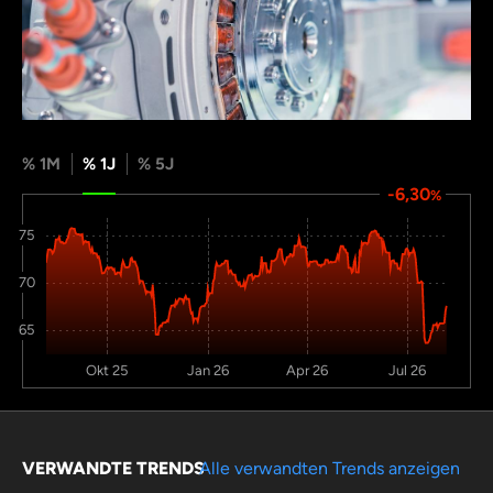
% 1M
% 1J
% 5J
-6,30
%
75
70
65
Okt 25
Jan 26
Apr 26
Jul 26
VERWANDTE TRENDS
Alle verwandten Trends anzeigen