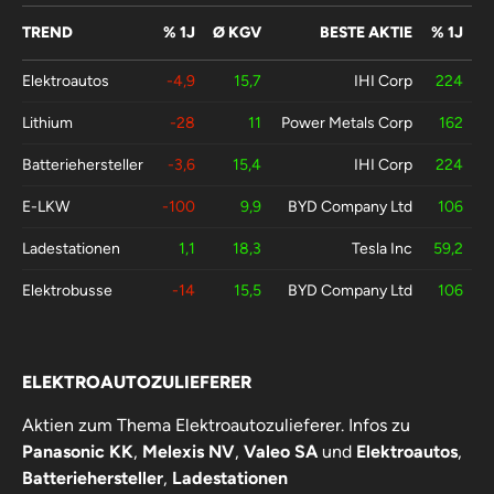
TREND
% 1J
Ø KGV
BESTE AKTIE
% 1J
Elektroautos
-4,9
15,7
IHI Corp
224
Lithium
-28
11
Power Metals Corp
162
Batteriehersteller
-3,6
15,4
IHI Corp
224
E-LKW
-100
9,9
BYD Company Ltd
106
Ladestationen
1,1
18,3
Tesla Inc
59,2
Elektrobusse
-14
15,5
BYD Company Ltd
106
ELEKTROAUTOZULIEFERER
Aktien zum Thema Elektroautozulieferer. Infos zu
Panasonic KK
,
Melexis NV
,
Valeo SA
und
Elektroautos
,
Batteriehersteller
,
Ladestationen