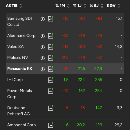
AKTIE
% 1M
% 1J
% 5J
KGV
Samsung SDI
-15
-61
-81
15,1
Co Ltd
Albemarle Corp
-23
-49
-73
-
Valeo SA
-13
-20
-62
14,2
Melexis NV
-2,5
-29
-37
-
Panasonic KK
-13
21,5
27,3
-
IHI Corp
1,5
224
255
0
Power Metals
-20
162
254
0
Corp
Deutsche
-6
-18
147
3,3
Rohstoff AG
Amphenol Corp
6
20,2
123
29,2