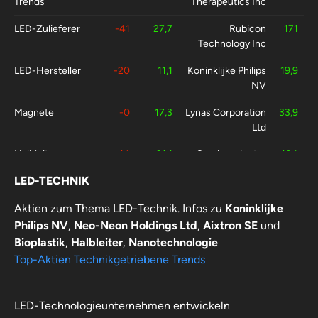
Trends
Therapeutics Inc
LED-Zulieferer
-41
27,7
Rubicon
171
Technology Inc
LED-Hersteller
-20
11,1
Koninklijke Philips
19,9
NV
Magnete
-0
17,3
Lynas Corporation
33,9
Ltd
Halbleiter
-14
31,1
Semiconductor
104
Manufacturing
LED-TECHNIK
International Corp
Aktien zum Thema LED-Technik. Infos zu
Koninklijke
Supraleitung
-18
-
American
61,9
Philips NV
,
Neo-Neon Holdings Ltd
,
Aixtron SE
und
Superconductor
Corp
Bioplastik
,
Halbleiter
,
Nanotechnologie
Top-Aktien Technikgetriebene Trends
LED-Technologieunternehmen entwickeln