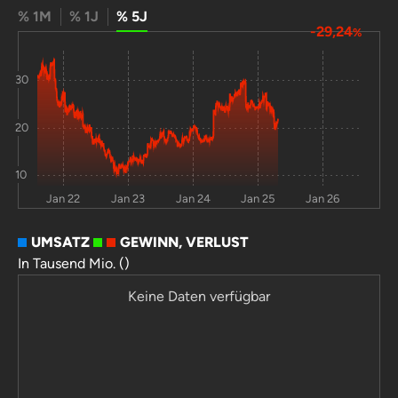
% 1M
% 1J
% 5J
Shin-Etsu
-7,2
-27
-81
0
-29,24
%
Chemical
30
20
10
Jan 22
Jan 23
Jan 24
Jan 25
Jan 26
UMSATZ
GEWINN, VERLUST
In Tausend Mio. ()
Keine Daten verfügbar