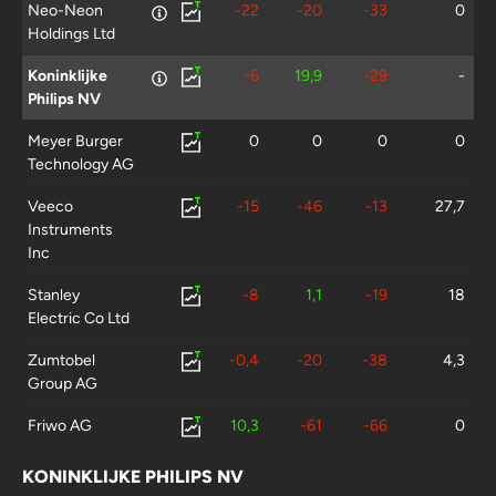
Neo-Neon
-22
-20
-33
0
Holdings Ltd
Koninklijke
-6
19,9
-29
-
Philips NV
Meyer Burger
0
0
0
0
Technology AG
Veeco
-15
-46
-13
27,7
Instruments
Inc
Stanley
-8
1,1
-19
18
Electric Co Ltd
Zumtobel
-0,4
-20
-38
4,3
Group AG
Friwo AG
10,3
-61
-66
0
Rubicon
3,7
171
-78
-
KONINKLIJKE PHILIPS NV
Technology Inc