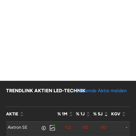
TRENDLINK AKTIEN LED-TECHNIK
Fehlende Aktie melden
AKTIE
% 1M
% 1J
% 5J
KGV
Aixtron SE
-1,2
-50
-50
-