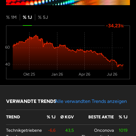
% 1M
% 1J
% 5J
-34,23
%
60
40
Okt 25
Jan 26
Apr 26
Jul 26
VERWANDTE TRENDS
Alle verwandten Trends anzeigen
TREND
% 1J
Ø KGV
BESTE AKTIE
% 1J
Technikgetriebene
-6,6
43,5
Onconova
1019