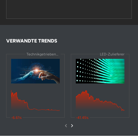
VERWANDTE TRENDS
Technikgetriebene Trends
LED-Zulieferer
-6.61
-41.45
%
%