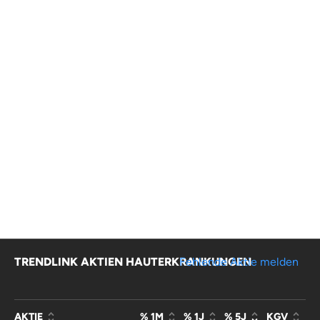
TRENDLINK AKTIEN HAUTERKRANKUNGEN
Fehlende Aktie melden
AKTIE
% 1M
% 1J
% 5J
KGV