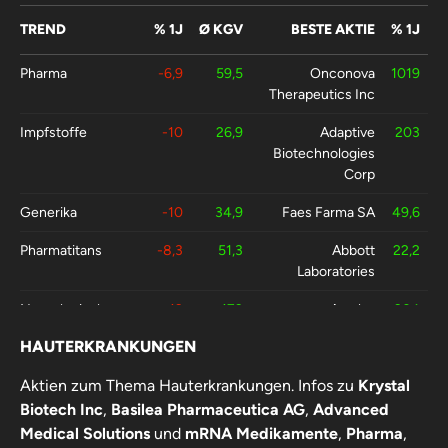
TREND
% 1J
Ø KGV
BESTE AKTIE
% 1J
Pharma
-6,9
59,5
Onconova
1019
Therapeutics Inc
Impfstoffe
-10
26,9
Adaptive
203
Biotechnologies
Corp
Generika
-10
34,9
Faes Farma SA
49,6
Pharmatitans
-8,3
51,3
Abbott
22,2
Laboratories
Neurologische
-12
173
Amylyx
204
Behandlung
Pharmaceuticals
HAUTERKRANKUNGEN
Apothekenmarkt
-1
-
McKesson Europe
8,9
Aktien zum Thema Hauterkrankungen. Infos zu
Krystal
AG
Biotech Inc
,
Basilea Pharmaceutica AG
,
Advanced
Medical Solutions
und
mRNA Medikamente
,
Pharma
,