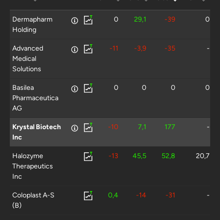
Dermapharm
0
29,1
-39
0
Holding
Advanced
-11
-3,9
-35
-
Medical
Solutions
Basilea
0
0
0
0
Pharmaceutica
AG
Krystal Biotech
-10
7,1
177
-
Inc
Halozyme
-13
45,5
52,8
20,7
Therapeutics
Inc
Coloplast A-S
0,4
-14
-31
-
(B)