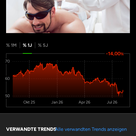
% 1M
% 1J
% 5J
-14,00
%
70
60
50
Okt 25
Jan 26
Apr 26
Jul 26
VERWANDTE TRENDS
Alle verwandten Trends anzeigen