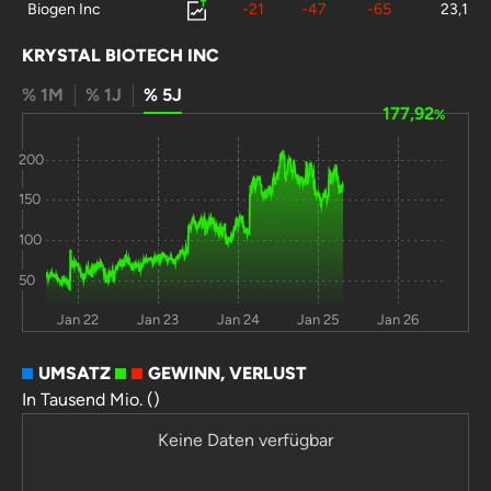
Biogen Inc
-21
-47
-65
23,1
CytoTools AG
45,1
33,1
-86
0
KRYSTAL BIOTECH INC
Biofrontera AG
-12
-85
-95
0
% 1M
% 1J
% 5J
177,92
%
Verrica
-8,8
-93
-95
0
Pharmaceuticals
200
Inc
150
Forte
0
-35
-98
0
100
Biosciences Inc
50
Jan 22
Jan 23
Jan 24
Jan 25
Jan 26
UMSATZ
GEWINN, VERLUST
In Tausend Mio. ()
Keine Daten verfügbar