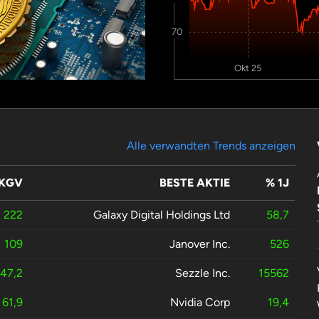
70
Okt 25
Alle verwandten Trends anzeigen
 KGV
BESTE AKTIE
% 1J
222
Galaxy Digital Holdings Ltd
58,7
109
Janover Inc.
526
47,2
Sezzle Inc.
15562
61,9
Nvidia Corp
19,4