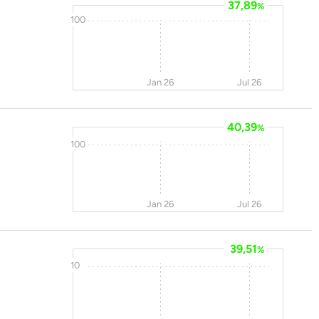
37,89
%
100
Jan 26
Jul 26
40,39
%
100
Jan 26
Jul 26
39,51
%
10