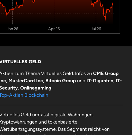
Jan 26
Apr 26
Jul 26
VIRTUELLES GELD
Aktien zum Thema Virtuelles Geld. Infos zu
CME Group
Inc
,
MasterCard Inc
,
Bitcoin Group
und
IT-Giganten
,
IT-
Security
,
Onlinegaming
Top-Aktien Blockchain
Virtuelles Geld umfasst digitale Währungen,
Kryptowährungen und tokenbasierte
Wertübertragungssysteme. Das Segment reicht von