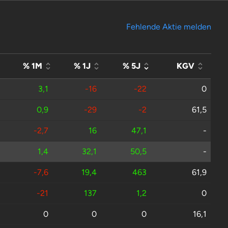
Fehlende Aktie melden
% 1M
% 1J
% 5J
KGV
3,1
-16
-22
0
0,9
-29
-2
61,5
-2,7
16
47,1
-
1,4
32,1
50,5
-
-7,6
19,4
463
61,9
-21
137
1,2
0
0
0
0
16,1