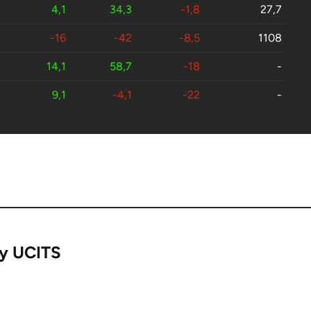
4,1
34,3
-1,8
27,7
-16
-42
-8,5
1108
14,1
58,7
-18
-
9,1
-4,1
-22
-
-15
-44
-26
0
8,2
6,4
-59
-
13,7
24,8
-71
-
-6,8
-26
-78
0
6,6
-41
-88
-
ty UCITS
-10
-38
-90
-
-28
-82
-94
0