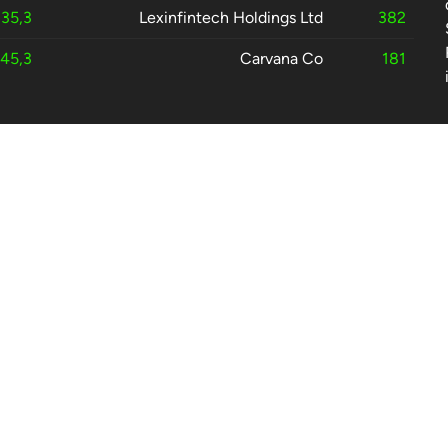
35,3
Lexinfintech Holdings Ltd
382
45,3
Carvana Co
181