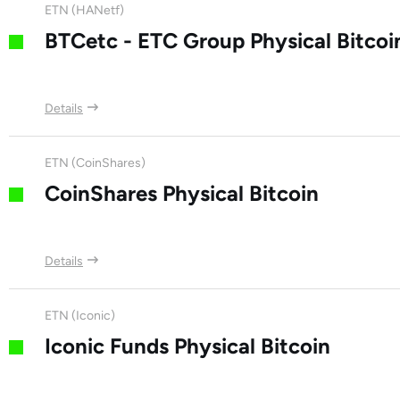
ETN (HANetf)
BTCetc - ETC Group Physical Bitcoi
Details
ETN (CoinShares)
CoinShares Physical Bitcoin
Details
ETN (Iconic)
Iconic Funds Physical Bitcoin