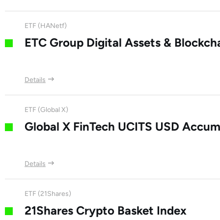
Argo Blockchain PLC
ETF (HANetf)
ETC Group Digital Assets & Blockch
Details
ETF (Global X)
Global X FinTech UCITS USD Accum
Details
ETF (21Shares)
21Shares Crypto Basket Index