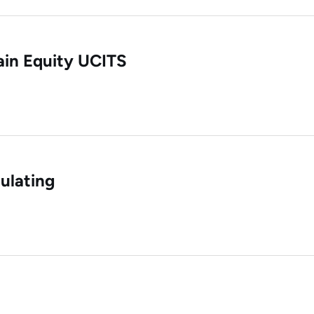
0
-75
-97
-
ain Equity UCITS
ulating