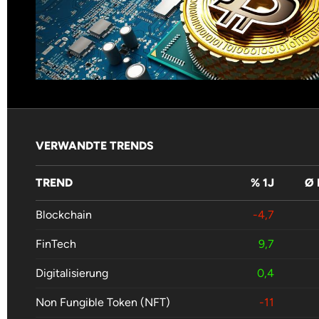
VERWANDTE TRENDS
TREND
% 1J
Ø
Blockchain
-4,7
FinTech
9,7
Digitalisierung
0,4
Non Fungible Token (NFT)
-11