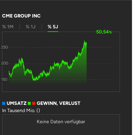
CME GROUP INC
% 1M
% 1J
% 5J
50,54
%
250
200
150
UMSATZ
GEWINN, VERLUST
In Tausend Mio. ()
Keine Daten verfügbar