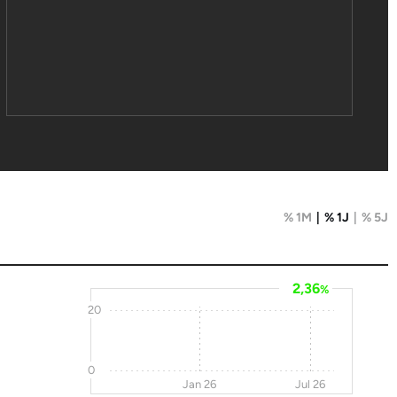
% 1M
% 1J
% 5J
2,36
%
20
0
Jan 26
Jul 26