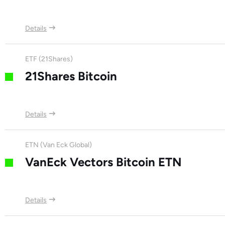
Details
ETF (21Shares)
21Shares Bitcoin
Details
ETN (Van Eck Global)
VanEck Vectors Bitcoin ETN
Details