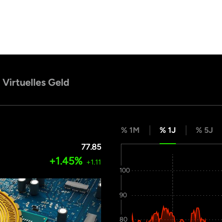
Virtuelles Geld
% 1M
% 1J
% 5J
77.85
+1.45%
+1.11
100
90
80